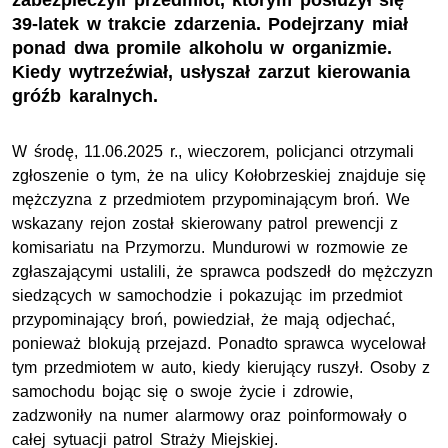
zabezpieczyli przedmiot, którym posłużył się
39-latek w trakcie zdarzenia. Podejrzany miał
ponad dwa promile alkoholu w organizmie.
Kiedy wytrzeźwiał, usłyszał zarzut kierowania
gróźb karalnych.
W środę, 11.06.2025 r., wieczorem, policjanci otrzymali
zgłoszenie o tym, że na ulicy Kołobrzeskiej znajduje się
mężczyzna z przedmiotem przypominającym broń. We
wskazany rejon został skierowany patrol prewencji z
komisariatu na Przymorzu. Mundurowi w rozmowie ze
zgłaszającymi ustalili, że sprawca podszedł do mężczyzn
siedzących w samochodzie i pokazując im przedmiot
przypominający broń, powiedział, że mają odjechać,
ponieważ blokują przejazd. Ponadto sprawca wycelował
tym przedmiotem w auto, kiedy kierujący ruszył. Osoby z
samochodu bojąc się o swoje życie i zdrowie,
zadzwoniły na numer alarmowy oraz poinformowały o
całej sytuacji patrol Straży Miejskiej.