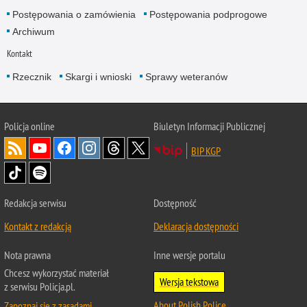
Postępowania o zamówienia
Postępowania podprogowe
Archiwum
Kontakt
Rzecznik
Skargi i wnioski
Sprawy weteranów
Policja
online
Biuletyn Informacji Publicznej
BIP KGP
Redakcja serwisu
Dostępność
Kontakt z redakcją
Deklaracja dostępności
Nota prawna
Inne wersje portalu
Chcesz wykorzystać materiał
Wersja tekstowa
z serwisu Policja.pl.
About Polish Police
Zapoznaj się z zasadami