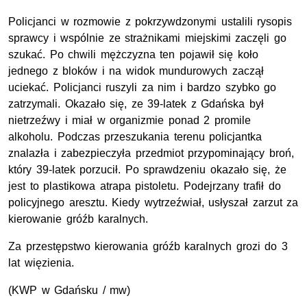
Policjanci w rozmowie z pokrzywdzonymi ustalili rysopis
sprawcy i wspólnie ze strażnikami miejskimi zaczęli go
szukać. Po chwili mężczyzna ten pojawił się koło
jednego z bloków i na widok mundurowych zaczął
uciekać. Policjanci ruszyli za nim i bardzo szybko go
zatrzymali. Okazało się, ze 39-latek z Gdańska był
nietrzeźwy i miał w organizmie ponad 2 promile
alkoholu. Podczas przeszukania terenu policjantka
znalazła i zabezpieczyła przedmiot przypominający broń,
który 39-latek porzucił. Po sprawdzeniu okazało się, że
jest to plastikowa atrapa pistoletu. Podejrzany trafił do
policyjnego aresztu. Kiedy wytrzeźwiał, usłyszał zarzut za
kierowanie gróźb karalnych.
Za przestępstwo kierowania gróźb karalnych grozi do 3
lat więzienia.
(
KWP
w Gdańsku / mw)