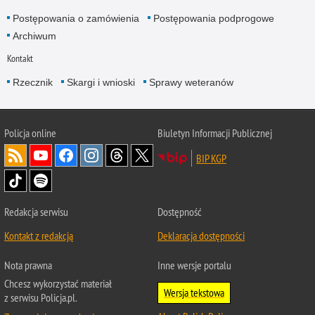
Postępowania o zamówienia
Postępowania podprogowe
Archiwum
Kontakt
Rzecznik
Skargi i wnioski
Sprawy weteranów
Policja
online
Biuletyn Informacji Publicznej
BIP KGP
Redakcja serwisu
Dostępność
Kontakt z redakcją
Deklaracja dostępności
Nota prawna
Inne wersje portalu
Chcesz wykorzystać materiał
Wersja tekstowa
z serwisu Policja.pl.