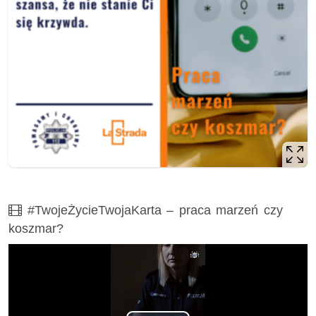
Film
#TwojeŻycieTwojaKarta – praca marzeń czy
koszmar?