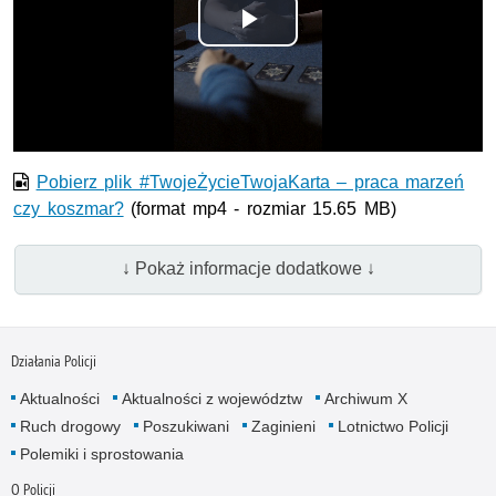
Odtwórz
wideo
Pobierz plik #TwojeŻycieTwojaKarta – praca marzeń
czy koszmar?
(format mp4 - rozmiar 15.65 MB)
↓ Pokaż informacje dodatkowe ↓
Działania Policji
Aktualności
Aktualności z województw
Archiwum X
Ruch drogowy
Poszukiwani
Zaginieni
Lotnictwo Policji
Polemiki i sprostowania
O Policji