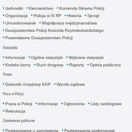
Jednostki
Kierownictwo
Komenda Główna Policji
Organizacja
Policja w III RP
Historia
Sprzęt
Umundurowanie
Współpraca międzynarodowa
Duszpasterstwo Policji Kościoła Rzymskokatolickiego
Prawosławne Duszpasterstwo Policji
Statystyka
Informacje
Ogólne statystyki
Wybrane statystyki
Kodeks karny
Ruch drogowy
Raporty
Opinia publiczna
Prawo
Dziennik Urzędowy KGP
Wyroki sądowe
Praca w Policji
Praca w Policji
Informacje
Ogłoszenia
Listy rankingowe
Rekrutacja
Zamówienia publiczne
Postępowania o zamówienia
Postępowania podprogowe