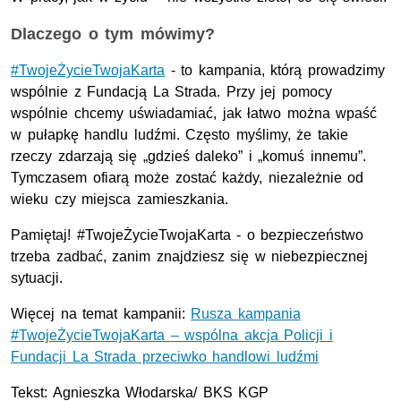
Dlaczego o tym mówimy?
#TwojeŻycieTwojaKarta
- to kampania, którą prowadzimy
wspólnie z Fundacją La Strada. Przy jej pomocy
wspólnie chcemy uświadamiać, jak łatwo można wpaść
w pułapkę handlu ludźmi. Często myślimy, że takie
rzeczy zdarzają się „gdzieś daleko” i „komuś innemu”.
Tymczasem ofiarą może zostać każdy, niezależnie od
wieku czy miejsca zamieszkania.
Pamiętaj! #TwojeŻycieTwojaKarta - o bezpieczeństwo
trzeba zadbać, zanim znajdziesz się w niebezpiecznej
sytuacji.
Więcej na temat kampanii:
Rusza kampania
#TwojeŻycieTwojaKarta – wspólna akcja Policji i
Fundacji La Strada przeciwko handlowi ludźmi
Tekst: Agnieszka Włodarska/
BKS
KGP