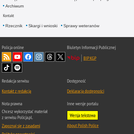
Archiwum
Kontakt
Rzecznik
Skargi i wnioski
Sprawy weteranów
Policja
online
Biuletyn Informacji Publicznej
BIP KGP
Redakcja serwisu
Dostępność
Kontakt z redakcją
Deklaracja dostępności
Nota prawna
Inne wersje portalu
Chcesz wykorzystać materiał
Wersja tekstowa
z serwisu Policja.pl.
About Polish Police
Zapoznaj się z zasadami
Polityka prywatności