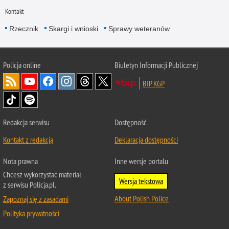
Kontakt
Rzecznik
Skargi i wnioski
Sprawy weteranów
Policja
online
Biuletyn Informacji Publicznej
BIP KGP
Redakcja serwisu
Dostępność
Kontakt z redakcją
Deklaracja dostępności
Nota prawna
Inne wersje portalu
Chcesz wykorzystać materiał
Wersja tekstowa
z serwisu Policja.pl.
About Polish Police
Zapoznaj się z zasadami
Polityka prywatności