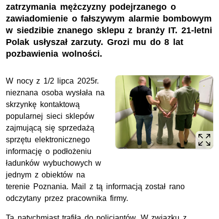
zatrzymania mężczyzny podejrzanego o
zawiadomienie o fałszywym alarmie bombowym
w siedzibie znanego sklepu z branży IT. 21-letni
Polak usłyszał zarzuty. Grozi mu do 8 lat
pozbawienia wolności.
W nocy z 1/2 lipca 2025r.
nieznana osoba wysłała na
skrzynkę kontaktową
popularnej sieci sklepów
zajmującą się sprzedażą
sprzętu elektronicznego
informację o podłożeniu
ładunków wybuchowych w
jednym z obiektów na
terenie Poznania. Mail z tą informacją został rano
odczytany przez pracownika firmy.
Ta natychmiast trafiła do policjantów. W związku z