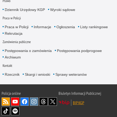
Prawo
Dziennik Urzędowy KGP
Wyroki sądowe
Praca w Policji
Praca w Policji
Informacje
Ogłoszenia
Listy rankingowe
Rekrutacja
Zamówienia publiczne
Postępowania o zamówienia
Postępowania podprogowe
Archiwum
Kontakt
Rzecznik
Skargi i wnioski
Sprawy weteranów
Policja
online
Biuletyn Informacji Publicznej
BIP KGP