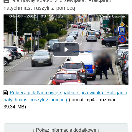
Film
Niemowlę spadło z przewijaka. Policjanci
natychmiast ruszyli z pomocą
Odtwórz
wideo
Pobierz plik Niemowlę spadło z przewijaka. Policjanci
natychmiast ruszyli z pomocą
(format mp4 - rozmiar
39.34 MB)
↓ Pokaż informacje dodatkowe ↓