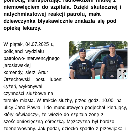
pomocą, transportując radiowozem matkę z
niemowlęciem do szpitala. Dzięki skutecznej i
natychmiastowej reakcji patrolu, mała
dziewczynka błyskawicznie znalazła się pod
opieką lekarzy.
W piątek, 04.07.2025 r.,
policjanci wydziału
patrolowo-interwencyjnego
jarosławskiej
komendy,
sierż.
Artur
Orzechowski i
post.
Hubert
Łyżeń, wykonywali
czynności służbowe na
terenie miasta. W trakcie służby, przed godz. 10.00, na
ulicy Jana Pawła II do mundurowych podjechał kierujący,
który oświadczył, że wiezie do szpitala żonę z
sześciomiesięczną córeczką. Mężczyzna był bardzo
zdenerwowany. Jak podał, dziecko spadło z przewijaka i