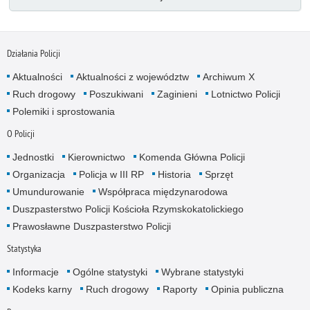
Działania Policji
Aktualności
Aktualności z województw
Archiwum X
Ruch drogowy
Poszukiwani
Zaginieni
Lotnictwo Policji
Polemiki i sprostowania
O Policji
Jednostki
Kierownictwo
Komenda Główna Policji
Organizacja
Policja w III RP
Historia
Sprzęt
Umundurowanie
Współpraca międzynarodowa
Duszpasterstwo Policji Kościoła Rzymskokatolickiego
Prawosławne Duszpasterstwo Policji
Statystyka
Informacje
Ogólne statystyki
Wybrane statystyki
Kodeks karny
Ruch drogowy
Raporty
Opinia publiczna