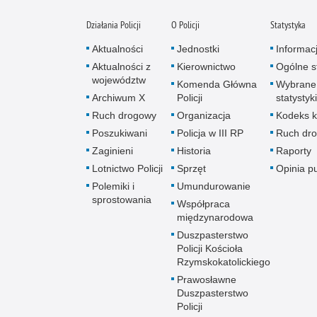
Działania Policji
O Policji
Statystyka
Aktualności
Jednostki
Informac
Aktualności z
Kierownictwo
Ogólne st
województw
Komenda Główna
Wybrane
Archiwum X
Policji
statystyki
Ruch drogowy
Organizacja
Kodeks k
Poszukiwani
Policja w III RP
Ruch dr
Zaginieni
Historia
Raporty
Lotnictwo Policji
Sprzęt
Opinia p
Polemiki i
Umundurowanie
sprostowania
Współpraca
międzynarodowa
Duszpasterstwo
Policji Kościoła
Rzymskokatolickiego
Prawosławne
Duszpasterstwo
Policji