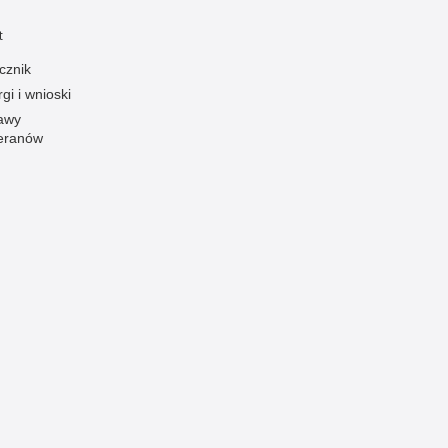
Ofiarni i odważni
t
Opinia publiczna
cznik
Oszustwa
gi i wnioski
awy
Pedofilia, pornografia dziecięca
eranów
Piractwo przemysłowe
Podrabianie znaków towarowych
Pogryzienia przez psy
Polemiki i sprostowania
Policja inaczej
Policjant z pasją
Porwania
Pożary i podpalenia
Pranie brudnych pieniędzy
Prawa człowieka