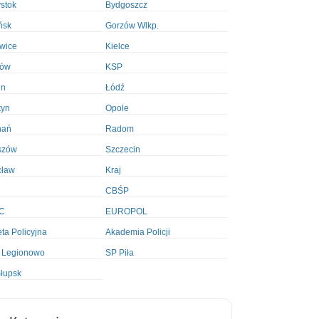
ystok
Bydgoszcz
ńsk
Gorzów Wlkp.
wice
Kielce
ków
KSP
in
Łódź
tyn
Opole
nań
Radom
szów
Szczecin
cław
Kraj
CBŚP
C
EUROPOL
ta Policyjna
Akademia Policji
 Legionowo
SP Piła
łupsk