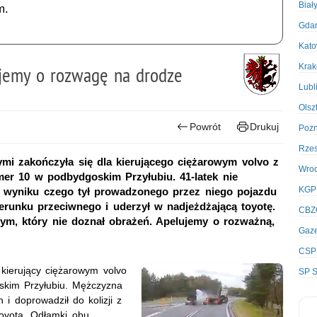
Biał
m.
Gda
Kato
Kra
ujemy o rozwagę na drodze
Lubl
Olsz
Powrót
Drukuj
Poz
Rze
mi zakończyła się dla kierującego ciężarowym volvo z
Wro
er 10 w podbydgoskim Przyłubiu. 41-latek nie
KGP
 wyniku czego tył prowadzonego przez niego pojazdu
ierunku przeciwnego i uderzył w nadjeżdżającą toyotę.
CBZ
ym, który nie doznał obrażeń. Apelujemy o rozważną,
Gaze
CSP
kierujący ciężarowym volvo
SP S
skim Przyłubiu. Mężczyzna
i doprowadził do kolizji z
oyotą. Odłamki obu