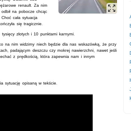
iężarowe renault. Za nim
je odbił na pobocze chcąc
 Choć cała sytuacja
ńczyła się tragicznie.
tysięcy złotych i 10 punktami karnymi.
 co na nim widzimy niech będzie dla nas wskazówką, że przy
ach, padającym deszczu czy mokrej nawierzchni, nawet jeśli
jechać z prędkością, która zapewnia nam i innym
a sytuację opisaną w tekście.