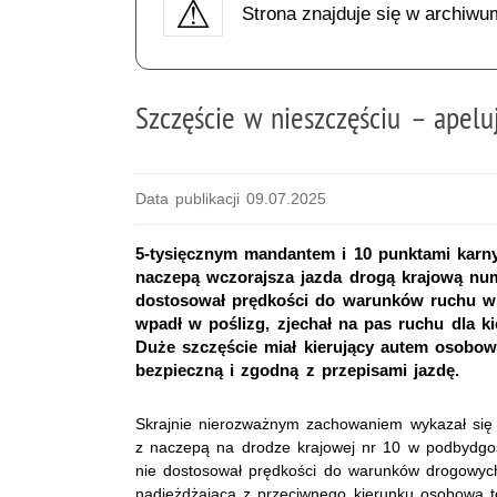
Strona znajduje się w archiwu
Szczęście w nieszczęściu – apel
Data publikacji 09.07.2025
5-tysięcznym mandantem i 10 punktami karny
naczepą wczorajsza jazda drogą krajową num
dostosował prędkości do warunków ruchu w
wpadł w poślizg, zjechał na pas ruchu dla k
Duże szczęście miał kierujący autem osobow
bezpieczną i zgodną z przepisami jazdę.
Skrajnie nierozważnym zachowaniem wykazał się 
z naczepą na drodze krajowej nr 10 w podbydgo
nie dostosował prędkości do warunków drogowych 
nadjeżdżającą z przeciwnego kierunku osobową t