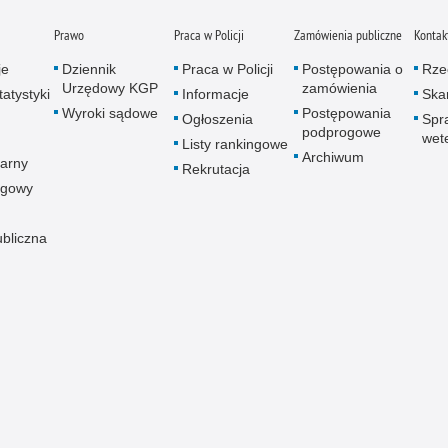
Prawo
Praca w Policji
Zamówienia publiczne
Kontak
je
Dziennik
Praca w Policji
Postępowania o
Rze
Urzędowy KGP
zamówienia
atystyki
Informacje
Skar
Wyroki sądowe
Postępowania
Ogłoszenia
Spr
podprogowe
wet
Listy rankingowe
Archiwum
arny
Rekrutacja
ogowy
ubliczna