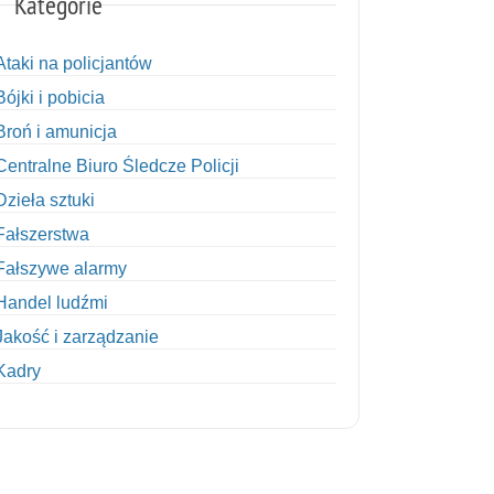
Kategorie
Ataki na policjantów
Bójki i pobicia
Broń i amunicja
Centralne Biuro Śledcze Policji
Dzieła sztuki
Fałszerstwa
Fałszywe alarmy
Handel ludźmi
Jakość i zarządzanie
Kadry
Kobiety w Policji
Korupcja
Kradzież