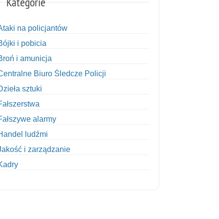
Kategorie
Ataki na policjantów
Bójki i pobicia
Broń i amunicja
Centralne Biuro Śledcze Policji
Dzieła sztuki
Fałszerstwa
Fałszywe alarmy
Handel ludźmi
Jakość i zarządzanie
Kadry
Kobiety w Policji
Korupcja
Kradzież