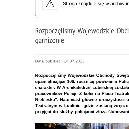
Strona znajduje się w archiwu
Rozpoczęliśmy Wojewódzkie Obch
garnizonie
Data publikacji 14.07.2025
Rozpoczęliśmy Wojewódzkie Obchody Święta P
upamiętniające 106. rocznicę powołania Poli
charakter. W Archikatedrze Lubelskiej został
pracowników Policji. Z kolei na Placu Teatr
Niebiesko". Natomiast główne uroczystości o
Teatralnym w Lublinie, gdzie zostaną wręcz
przyjęci do służby policjanci złożą ślubowani