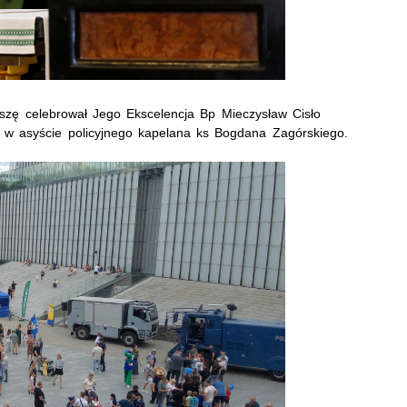
 mszę celebrował Jego Ekscelencja Bp Mieczysław Cisło
ej w asyście policyjnego kapelana ks Bogdana Zagórskiego.