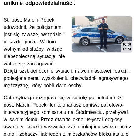
uniknie odpowiedzialności.
St. post.
Marcin Popek, ,
udowodnił, że policjantem
jest się zawsze, wszędzie i
o każdej porze. W dniu
wolnym od służby, widząc
niebezpieczną sytuację, nie
wahał się zareagować.
Dzięki szybkiej ocenie sytuacji, natychmiastowej reakcji i
profesjonalnemu wyszkoleniu obezwładnił agresywnego
mężczyznę, który pobił dwie osoby.
Cała sytuacja rozegrała się w sobotę po południu. St
post. Marcin Popek, funkcjonariusz ogniwa patrolowo-
interwencyjnego komisariatu na Śródmieściu, przebywał
w swoim domu. Przez otwarte okna usłyszał odgłosy
awantury, krzyki i wyzwiska. Zaniepokojony wyjrzał przez
okno i zobaczył jak jeden z mieszkańców bloku atakuje