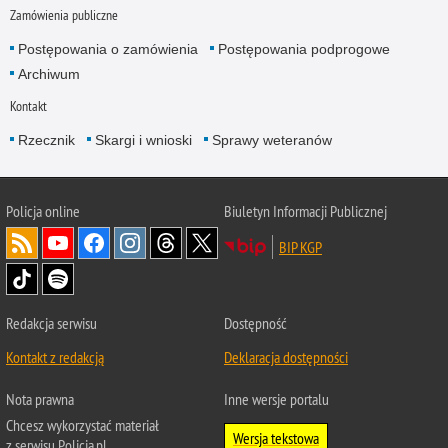
Zamówienia publiczne
Postępowania o zamówienia
Postępowania podprogowe
Archiwum
Kontakt
Rzecznik
Skargi i wnioski
Sprawy weteranów
Policja
online
Biuletyn Informacji Publicznej
BIP KGP
Redakcja serwisu
Dostępność
Kontakt z redakcją
Deklaracja dostępności
Nota prawna
Inne wersje portalu
Chcesz wykorzystać materiał
Wersja tekstowa
z serwisu Policja.pl.