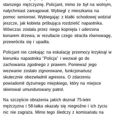
starszego mężczyznę. Policjant, mimo że był na wolnym,
natychmiast zareagował. Wybiegł z mieszkania na
pomoc seniorowi. Wybiegając z klatki schodowej widział
jeszcze, jak kobieta próbująca rozdzielić napastnika.
Wówczas została przez niego kopnięta i uderzona
konarem drzewa, w rezultacie czego straciła równowagę,
przewróciła się i upadła.
Policjant nie czekając na eskalację przemocy krzyknął w
kierunku napastnika "Policja" i wezwał go do
zachowania zgodnego z prawem. Ponieważ jego
wezwanie zostało zignorowane, funkcjonariusz
skutecznie obezwładnił agresora. O zdarzeniu
powiadomił dyżurnego miejskiego, który na miejsce
skierował umundurowany patrol.
Na szczęście obrażenia jakich doznał 75-letni
mężczyzna i 58-latka okazały się niegroźne i ich życiu
nic nie zagraża. Mimo tego śledczy z komisariatu na