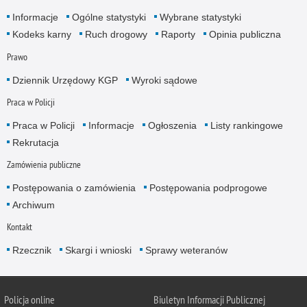
Informacje
Ogólne statystyki
Wybrane statystyki
Kodeks karny
Ruch drogowy
Raporty
Opinia publiczna
Prawo
Dziennik Urzędowy KGP
Wyroki sądowe
Praca w Policji
Praca w Policji
Informacje
Ogłoszenia
Listy rankingowe
Rekrutacja
Zamówienia publiczne
Postępowania o zamówienia
Postępowania podprogowe
Archiwum
Kontakt
Rzecznik
Skargi i wnioski
Sprawy weteranów
Policja
online
Biuletyn Informacji Publicznej