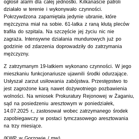
ogłosił alarm dla całej jednostki. Kilkanaście patroli
działało w terenie i wykonywało czynności.
Pokrzywdzona zapamiętała jedynie ubranie, które
mężczyzna miał na sobie. 61-latka z raną kłutą pleców
trafiła do szpitala. Na szczęście jej życiu nic nie
zagraża. Intensywne działania mundurowych już po
godzinie od zdarzenia doprowadziły do zatrzymania
mężczyzny.
Z zatrzymanym 19-latkiem wykonano czynności. W jego
mieszkaniu funkcjonariusze ujawnili środki odurzające.
Usłyszał zarzut usiłowania zabójstwa. Przestępstwo to
jest zagrożone karą nawet dożywotniego pozbawienia
wolności. Na wniosek Prokuratury Rejonowej w Żaganiu,
sąd na posiedzeniu aresztowym w poniedziałek,
14.07.2025 r., zastosował wobec zatrzymanego środek
zapobiegawczy w postaci tymczasowego aresztowania
na trzy miesiące.
(
KWP
w Gorzowie / mw)