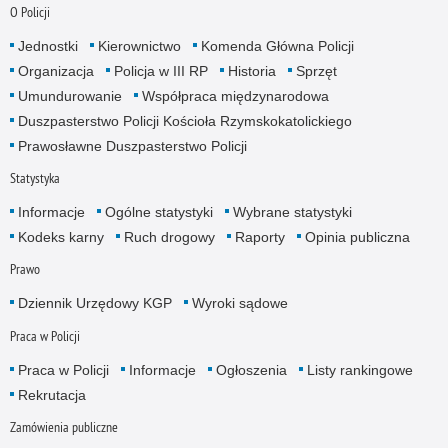
O Policji
Jednostki
Kierownictwo
Komenda Główna Policji
Organizacja
Policja w III RP
Historia
Sprzęt
Umundurowanie
Współpraca międzynarodowa
Duszpasterstwo Policji Kościoła Rzymskokatolickiego
Prawosławne Duszpasterstwo Policji
Statystyka
Informacje
Ogólne statystyki
Wybrane statystyki
Kodeks karny
Ruch drogowy
Raporty
Opinia publiczna
Prawo
Dziennik Urzędowy KGP
Wyroki sądowe
Praca w Policji
Praca w Policji
Informacje
Ogłoszenia
Listy rankingowe
Rekrutacja
Zamówienia publiczne