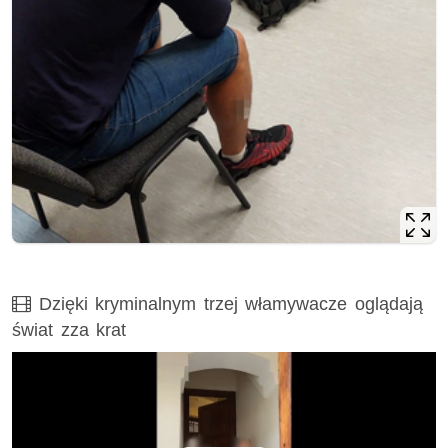
Film
Dzięki kryminalnym trzej włamywacze oglądają
świat zza krat