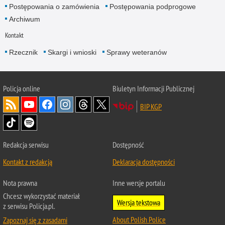
Postępowania o zamówienia
Postępowania podprogowe
Archiwum
Kontakt
Rzecznik
Skargi i wnioski
Sprawy weteranów
Policja
online
Biuletyn Informacji Publicznej
BIP KGP
Redakcja serwisu
Dostępność
Kontakt z redakcją
Deklaracja dostępności
Nota prawna
Inne wersje portalu
Chcesz wykorzystać materiał
Wersja tekstowa
z serwisu Policja.pl.
About Polish Police
Zapoznaj się z zasadami