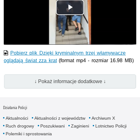
Odtwórz
wideo
Pobierz plik Dzięki kryminalnym trzej włamywacze
oglądają świat zza krat
(format mp4 - rozmiar 16.98 MB)
↓ Pokaż informacje dodatkowe ↓
Działania Policji
Aktualności
Aktualności z województw
Archiwum X
Ruch drogowy
Poszukiwani
Zaginieni
Lotnictwo Policji
Polemiki i sprostowania