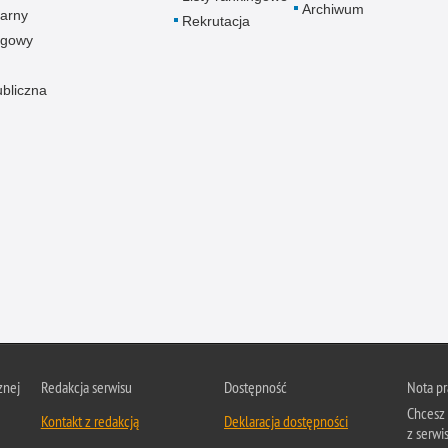
Archiwum
arny
Rekrutacja
ogowy
ubliczna
znej
Redakcja serwisu
Dostępność
Nota p
Chcesz 
Kontakt z redakcją
Deklaracja dostępności
z serwis