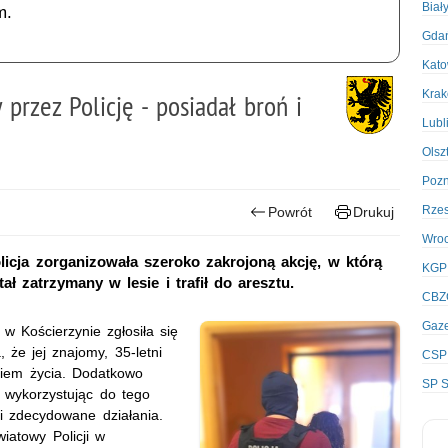
Biał
m.
Gda
Kato
Kra
 przez Policję - posiadał broń i
Lubl
Olsz
Poz
Rze
Powrót
Drukuj
Wro
olicja zorganizowała szeroko zakrojoną akcję, w którą
KGP
ł zatrzymany w lesie i trafił do aresztu.
CBZ
Gaze
w Kościerzynie zgłosiła się
 że jej znajomy, 35-letni
CSP
eniem życia. Dodatkowo
SP S
, wykorzystując do tego
li zdecydowane działania.
iatowy Policji w