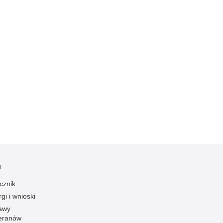
Kradzieże z włamaniem
Kultura
Logistyka, wyposażenie
Materiały wybuchowe
Nagrodzeni policjanci
Napady na banki
Napady na taksówkarzy
Napady na tiry
Nielegalny handel farmaceutykami
Nietrzeźwi kierujący
Nietrzeźwi opiekunowie
t
Nietrzeźwi pracownicy
cznik
Niszczenie mienia
gi i wnioski
Nowoczesne technologie w pracy Policji
awy
eranów
Odpowiedzialność majątkowa Policji