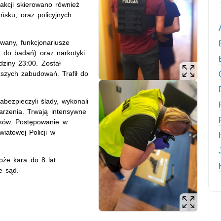
 akcji skierowano również
ńsku, oraz policyjnych
iwany, funkcjonariusze
 do badań) oraz narkotyki.
ziny 23:00. Został
ższych zabudowań. Trafił do
abezpieczyli ślady, wykonali
arzenia. Trwają intensywne
dków. Postępowanie w
iatowej Policji w
oże kara do 8 lat
je sąd.