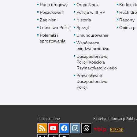
Ruch drogowy
Organizacja
Kodeks k
Poszukiwani
Policja w III RP
Ruch dr
Zaginieni
Historia
Raporty
Lotnictwo Policji
Sprzęt
Opinia p
Polemiki i
Umundurowanie
sprostowania
Współpraca
międzynarodowa
Duszpasterstwo
Policji Kościoła
Rzymskokatolickiego
Prawosławne
Duszpasterstwo
Policji
Policja
online
Biuletyn Informacji Public
BIP KGP