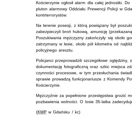
Kościerzynie ogłosił alarm dla całej jednostki. Do
pluton alarmowy Oddziału Prewencji Policji w Gda
kontrterrorystów.
Na terenie posesji, z którą powiązany był poszuk
zabezpieczyli broń hukową, amunicję (przekazaną
Poszukiwania mężczyzny zakończyły się około god
zatrzymany w lesie, około pół kilometra od najbli
policyjnego aresztu.
Policjanci przeprowadzili szczegółowe oględziny, z
dokumentację fotograficzną oraz szkic miejsca zd
czynności procesowe, w tym przesłuchania świa
sprawie prowadzą funkcjonariusze z Komendy Pow
Kościerzynie.
Mężczyźnie za popełnione przestępstwa grozić m
pozbawienia wolności. O losie 35-latka zadecydu
(
KWP
w Gdańsku / kc)