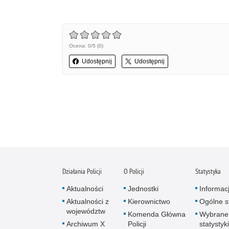
Ocena: 0/5 (0)
Udostępnij
Udostępnij
Działania Policji
O Policji
Statystyka
Aktualności
Jednostki
Informac
Aktualności z
Kierownictwo
Ogólne st
województw
Komenda Główna
Wybrane
Archiwum X
Policji
statystyki