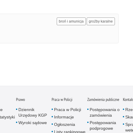
broń i amunicja
groźby karalne
Prawo
Praca w Policji
Zamówienia publiczne
Kontak
je
Dziennik
Praca w Policji
Postępowania o
Rze
Urzędowy KGP
zamówienia
atystyki
Informacje
Skar
Wyroki sądowe
Postępowania
Ogłoszenia
Spr
podprogowe
wet
Listy rankingowe