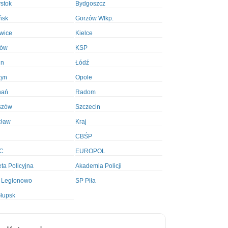
ystok
Bydgoszcz
ńsk
Gorzów Wlkp.
wice
Kielce
ków
KSP
in
Łódź
tyn
Opole
nań
Radom
szów
Szczecin
cław
Kraj
CBŚP
C
EUROPOL
ta Policyjna
Akademia Policji
 Legionowo
SP Piła
łupsk