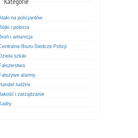
Kategorie
Ataki na policjantów
Bójki i pobicia
Broń i amunicja
Centralne Biuro Śledcze Policji
Dzieła sztuki
Fałszerstwa
Fałszywe alarmy
Handel ludźmi
Jakość i zarządzanie
Kadry
Kobiety w Policji
Korupcja
Kradzież