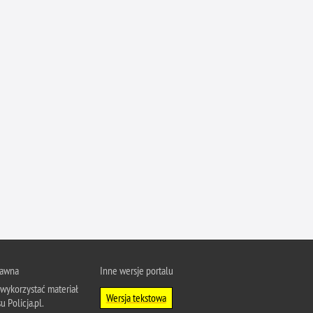
Ofiarni i odważni
Opinia publiczna
Oszustwa
Pedofilia, pornografia dziecięca
Piractwo przemysłowe
Podrabianie znaków towarowych
Pogryzienia przez psy
Polemiki i sprostowania
Policja inaczej
Policjant z pasją
Porwania
Pożary i podpalenia
rawna
Inne wersje portalu
Pranie brudnych pieniędzy
wykorzystać materiał
Wersja tekstowa
u Policja.pl.
Prawa człowieka