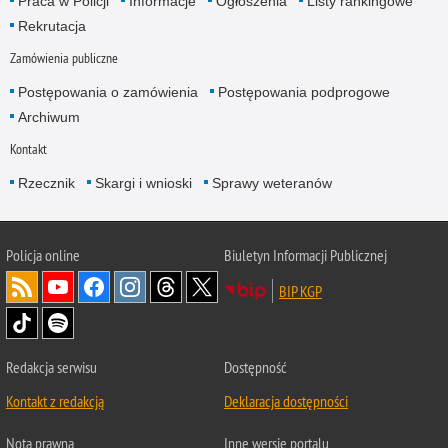
Praca w Policji
Informacje
Ogłoszenia
Listy rankingowe
Rekrutacja
Zamówienia publiczne
Postępowania o zamówienia
Postępowania podprogowe
Archiwum
Kontakt
Rzecznik
Skargi i wnioski
Sprawy weteranów
Policja
online
Biuletyn Informacji Publicznej
BIP KGP
Redakcja serwisu
Dostępność
Kontakt z redakcją
Deklaracja dostępności
Nota prawna
Inne wersje portalu