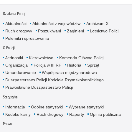
Działania Policji
Aktualności
Aktualności z województw
Archiwum X
Ruch drogowy
Poszukiwani
Zaginieni
Lotnictwo Policji
Polemiki i sprostowania
O Policji
Jednostki
Kierownictwo
Komenda Główna Policji
Organizacja
Policja w III RP
Historia
Sprzęt
Umundurowanie
Współpraca międzynarodowa
Duszpasterstwo Policji Kościoła Rzymskokatolickiego
Prawosławne Duszpasterstwo Policji
Statystyka
Informacje
Ogólne statystyki
Wybrane statystyki
Kodeks karny
Ruch drogowy
Raporty
Opinia publiczna
Prawo