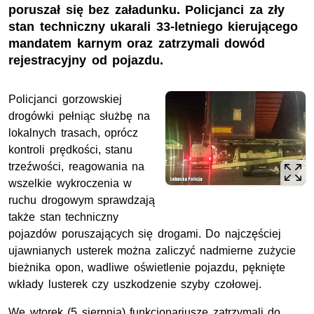
poruszał się bez załadunku. Policjanci za zły
stan techniczny ukarali 33-letniego kierującego
mandatem karnym oraz zatrzymali dowód
rejestracyjny od pojazdu.
Policjanci gorzowskiej
drogówki pełniąc służbę na
lokalnych trasach, oprócz
kontroli prędkości, stanu
trzeźwości, reagowania na
wszelkie wykroczenia w
ruchu drogowym sprawdzają
także stan techniczny
pojazdów poruszających się drogami. Do najczęściej
ujawnianych usterek można zaliczyć nadmierne zużycie
bieżnika opon, wadliwe oświetlenie pojazdu, pęknięte
wkłady lusterek czy uszkodzenie szyby czołowej.
We wtorek (5 sierpnia) funkcjonariusze zatrzymali do