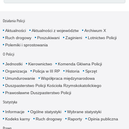
Działania Policji
Aktualności
Aktualności z województw
Archiwum X
Ruch drogowy
Poszukiwani
Zaginieni
Lotnictwo Policji
Polemiki i sprostowania
O Policji
Jednostki
Kierownictwo
Komenda Główna Policji
Organizacja
Policja w III RP
Historia
Sprzęt
Umundurowanie
Współpraca międzynarodowa
Duszpasterstwo Policji Kościoła Rzymskokatolickiego
Prawosławne Duszpasterstwo Policji
Statystyka
Informacje
Ogólne statystyki
Wybrane statystyki
Kodeks karny
Ruch drogowy
Raporty
Opinia publiczna
Prawo