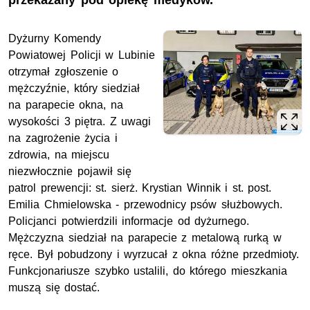
przekazany pod opiekę medyków.
Dyżurny Komendy
Powiatowej Policji w Lubinie
otrzymał zgłoszenie o
mężczyźnie, który siedział
na parapecie okna, na
wysokości 3 piętra. Z uwagi
na zagrożenie życia i
zdrowia, na miejscu
niezwłocznie pojawił się
patrol prewencji:
st. sierż.
Krystian Winnik i
st. post.
Emilia Chmielowska - przewodnicy psów służbowych.
Policjanci potwierdzili informacje od dyżurnego.
Mężczyzna siedział na parapecie z metalową rurką w
ręce. Był pobudzony i wyrzucał z okna różne przedmioty.
Funkcjonariusze szybko ustalili, do którego mieszkania
muszą się dostać.