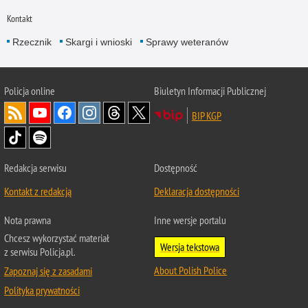
Kontakt
Rzecznik
Skargi i wnioski
Sprawy weteranów
Policja
online
Biuletyn Informacji Publicznej
BIP KGP
Redakcja serwisu
Dostępność
Kontakt z redakcją
Deklaracja dostępności
Nota prawna
Inne wersje portalu
Chcesz wykorzystać materiał
Wersja tekstowa
z serwisu Policja.pl.
About Polish Police
Zapoznaj się z zasadami
Polityka prywatności