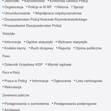
Jednostki
Kierownictwo
Komenda Główna Policji
Organizacja
Policja w III RP
Historia
Sprzęt
Umundurowanie
Współpraca międzynarodowa
Duszpasterstwo Policji Kościoła Rzymskokatolickiego
Prawosławne Duszpasterstwo Policji
Statystyka
Informacje
Ogólne statystyki
Wybrane statystyki
Kodeks karny
Ruch drogowy
Raporty
Opinia publiczna
Prawo
Dziennik Urzędowy KGP
Wyroki sądowe
Praca w Policji
Praca w Policji
Informacje
Ogłoszenia
Listy rankingowe
Rekrutacja
Zamówienia publiczne
Postępowania o zamówienia
Postępowania podprogowe
Archiwum