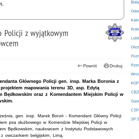
Biał
m.
Gda
Kato
Kra
 Policji z wyjątkowym
Lubl
kowcem
Olsz
Poz
Rze
Powrót
Drukuj
Wro
endanta Głównego Policji gen. insp. Marka Boronia z
KGP
projektem mapowania terenu 3D, asp. Edytą
CBZ
zem Będkowskim oraz z Komendantem Miejskim Policji w
wskim.
Gaze
CSP
eśnia, gen. insp. Marek Boroń - Komendant Główny Policji
SP S
iem psa służbowego w Komendzie Miejskiej Policji w
nuszem Będkowskim, naukowcem z Instytutu Podstawowych
 z owczarkiem belgijskim, Limą.