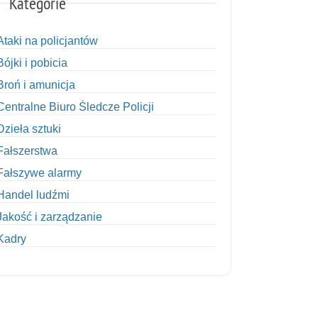
Kategorie
Ataki na policjantów
Bójki i pobicia
Broń i amunicja
Centralne Biuro Śledcze Policji
Dzieła sztuki
Fałszerstwa
Fałszywe alarmy
Handel ludźmi
Jakość i zarządzanie
Kadry
Kobiety w Policji
Korupcja
Kradzież