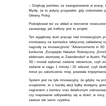
– Dziękuję państwu za zaangażowanie w pracę, k
Myślę, że to jedyny przypadek, gdy rodzeństwo
Główny Policji.
Podziękował też za wkład w tworzenie nowoczes
zauważając jak trafiony jest to projekt.
Ten wyjątkowy duet pracuje nad innowacyjnym pr
montowany na kamizelce taktycznej zakładanej n
nagrodę za innowacyjność "Advancements in 3D m
konkursie „Europejski Hakaton Robotyczny „Enri
elektrowni atomowej w Zwendendorf w Austrii. 
3D i musiał wykonać zadanie ratownicze, czyli zn
zadanie w ciągu 1 minuty i 20 sekund, czyli okoł
minut po zakończeniu misji, powstała trójwymiar
System jest na tyle innowacyjny, że gdyby na pr
urządzenie, to z każdej akcji byłby dostępny got
nagraniem z kamery oraz detalicznym zobrazowan
czy mapowanie odbywałoby się w dzień, w nocy,
zawsze tak samo czytelna.