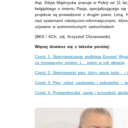
Asp. Edyta Mądrzycka pracuje w Policji od 11 la
belgijskiego o imieniu Pasja, specjalizującego się
projekcie są prowadzone z drugim psem, Limą. Na
nad systemami robotyczno-informatycznymi, które
używane w autonomicznych samochodach.
(BKS / KCh, zdj. Krzysztof Chrzanowski)
Więcej dowiesz się z teksów poniżej:
Część 1: Skierniewiczanie podbijają Europę! Wyj
za innowacyjny system z… psem w roli głównej
Część 2: Skierniewicki pies, który ratuje ludzi..
Część 3: Pies, robot, naukowiec i policjantka – 
Część 4: Przewodniczka, pasja i przyszłość służ