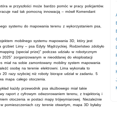
tóra w przyszłości może bardzo pomóc w pracy policjantów.
 pracuje nad tak pomocną innowacją – mówił Komendant
nego systemu do mapowania terenu z wykorzystaniem psa,
ojektem mobilnego systemu mapowania 3D, który jest
a grzbiet Limy – psa Edyty Mądrzyckiej. Rodzeństwo zdobyło
apping (special prize)" podczas udziału w robotycznym
ch 2025” zorganizowanym w nieoddanej do eksploatacji
Pies miał na sobie zamontowany mobilny system mapowania
aleźć osobę na terenie elektrowni. Lima wykonała to
o 20 razy szybciej niż roboty biorące udział w zadaniu. 5
owa mapa całego otoczenia.
zykład każdy przewodnik psa służbowego miał takie
owy raport z cyfrowym odwzorowaniem terenu, z trajektorią i
iem otoczenia w postaci mapy trójwymiarowej. Niezależnie
 w pomieszczeniach czy terenie otwartym, mapa 3D byłaby