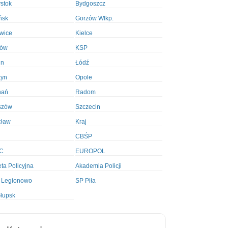
ystok
Bydgoszcz
ńsk
Gorzów Wlkp.
wice
Kielce
ków
KSP
in
Łódź
tyn
Opole
nań
Radom
szów
Szczecin
cław
Kraj
CBŚP
C
EUROPOL
ta Policyjna
Akademia Policji
 Legionowo
SP Piła
łupsk