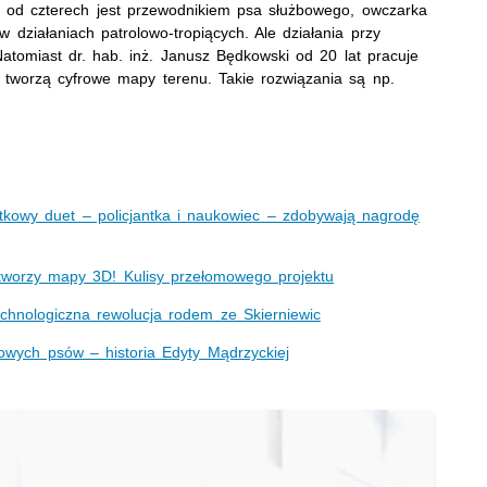
t, od czterech jest przewodnikiem psa służbowego, owczarka
 w działaniach patrolowo-tropiących. Ale działania przy
tomiast dr. hab. inż. Janusz Będkowski od 20 lat pracuje
 tworzą cyfrowe mapy terenu. Takie rozwiązania są np.
ątkowy duet – policjantka i naukowiec – zdobywają nagrodę
. i tworzy mapy 3D! Kulisy przełomowego projektu
technologiczna rewolucja rodem ze Skierniewic
bowych psów – historia Edyty Mądrzyckiej