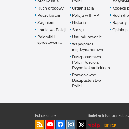
Archiwum X
Policji
statystyki
Ruch drogowy
Organizacja
Kodeks k
Poszukiwani
Policja w III RP
Ruch dr
Zaginieni
Historia
Raporty
Lotnictwo Policji
Sprzęt
Opinia p
Polemiki i
Umundurowanie
sprostowania
Współpraca
międzynarodowa
Duszpasterstwo
Policji Kościoła
Rzymskokatolickiego
Prawosławne
Duszpasterstwo
Policji
Policja
online
Biuletyn Informacji Public
BIP KGP