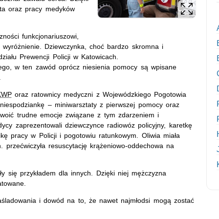
anta oraz pracy medyków
ości funkcjonariuszowi,
e wyróżnienie. Dziewczynka, choć bardzo skromna i
ziału Prewencji Policji w Katowicach.
ego, w ten zawód oprócz niesienia pomocy są wpisane
.
KWP
oraz ratownicy medyczni z Wojewódzkiego Pogotowia
niespodziankę – miniwarsztaty z pierwszej pomocy oraz
oswoić trudne emocje związane z tym zdarzeniem i
edycy zaprezentowali dziewczynce radiowóz policyjny, karetkę
kę pracy w Policji i pogotowiu ratunkowym. Oliwia miała
in. przećwiczyła resuscytację krążeniowo-oddechowa na
ały się przykładem dla innych. Dzięki niej mężczyzna
atowane.
aśladowania i dowód na to, że nawet najmłodsi mogą zostać