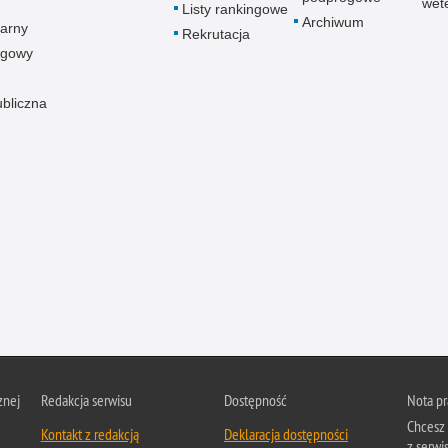
wet
Listy rankingowe
Archiwum
arny
Rekrutacja
ogowy
ubliczna
znej
Redakcja serwisu
Dostępność
Nota p
Chcesz 
Kontakt z redakcją
Deklaracja dostępności
z serwis