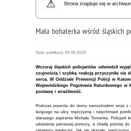
Strona znajduje się w archiwu
Mała bohaterka wśród śląskich p
Data publikacji 09.09.2025
Wczoraj śląskich policjantów odwiedził wyją
czujnością i szybką reakcją przyczyniła się
serca. W Oddziale Prewencji Policji w Katow
Wojewódzkiego Pogotowia Ratunkowego w Kat
postawę i wrażliwość.
Podczas powrotu do domu samochodem wraz z ro
leżącego na ulicy mężczyznę i natychmiast poinf
starszego aspiranta Michała Tomanka. Policjant b
udzielania pierwszej pomocy, a chwilę później do 
ratownicy medyczni. Jak się okazało, mężczyzna 