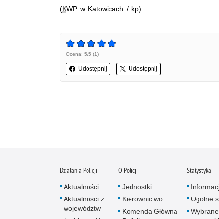
(
KWP
w Katowicach / kp)
Ocena: 5/5 (1)
Udostępnij
Udostępnij
Działania Policji
O Policji
Statystyka
Aktualności
Jednostki
Informac
Aktualności z
Kierownictwo
Ogólne st
województw
Komenda Główna
Wybrane