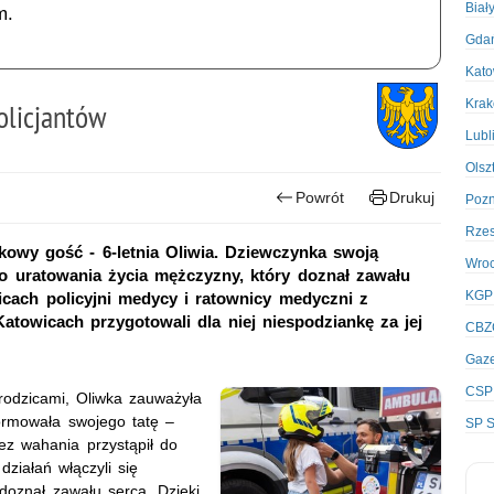
Biał
m.
Gda
Kato
Kra
olicjantów
Lubl
Olsz
Powrót
Drukuj
Poz
Rze
tkowy gość - 6-letnia Oliwia. Dziewczynka swoją
Wro
 do uratowania życia mężczyzny, który doznał zawału
KGP
icach policyjni medycy i ratownicy medyczni z
owicach przygotowali dla niej niespodziankę za jej
CBZ
Gaze
CSP
dzicami, Oliwka zauważyła
ormowała swojego tatę –
SP S
ez wahania przystąpił do
działań włączyli się
doznał zawału serca. Dzięki