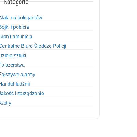
Kategorie
Ataki na policjantów
Bójki i pobicia
Broń i amunicja
Centralne Biuro Śledcze Policji
Dzieła sztuki
Fałszerstwa
Fałszywe alarmy
Handel ludźmi
Jakość i zarządzanie
Kadry
Kobiety w Policji
Korupcja
Kradzież