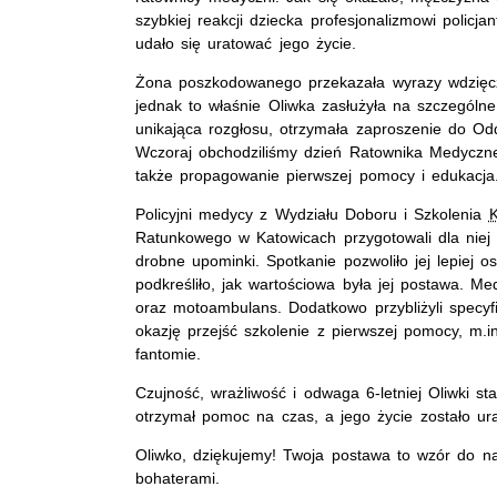
szybkiej reakcji dziecka profesjonalizmowi policj
udało się uratować jego życie.
Żona poszkodowanego przekazała wyrazy wdzięczn
jednak to właśnie Oliwka zasłużyła na szczególn
unikająca rozgłosu, otrzymała zaproszenie do Odd
Wczoraj obchodziliśmy dzień Ratownika Medyczn
także propagowanie pierwszej pomocy i edukacja
Policyjni medycy z Wydziału Doboru i Szkolenia
Ratunkowego w Katowicach przygotowali dla niej 
drobne upominki. Spotkanie pozwoliło jej lepiej 
podkreśliło, jak wartościowa była jej postawa. M
oraz motoambulans. Dodatkowo przybliżyli specyfi
okazję przejść szkolenie z pierwszej pomocy, m.
fantomie.
Czujność, wrażliwość i odwaga 6-letniej Oliwki st
otrzymał pomoc na czas, a jego życie zostało ur
Oliwko, dziękujemy! Twoja postawa to wzór do n
bohaterami.