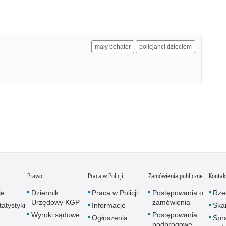
mały bohater
policjanci dzieciom
Prawo
Praca w Policji
Zamówienia publiczne
Kontak
je
Dziennik
Praca w Policji
Postępowania o
Rze
Urzędowy KGP
zamówienia
atystyki
Informacje
Skar
Wyroki sądowe
Postępowania
Ogłoszenia
Spr
podprogowe