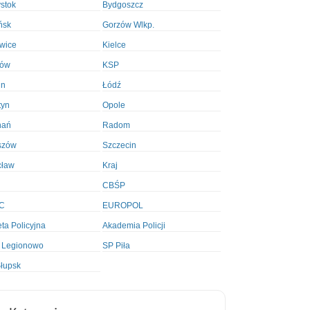
ystok
Bydgoszcz
ńsk
Gorzów Wlkp.
wice
Kielce
ków
KSP
in
Łódź
tyn
Opole
nań
Radom
szów
Szczecin
cław
Kraj
CBŚP
C
EUROPOL
ta Policyjna
Akademia Policji
 Legionowo
SP Piła
łupsk