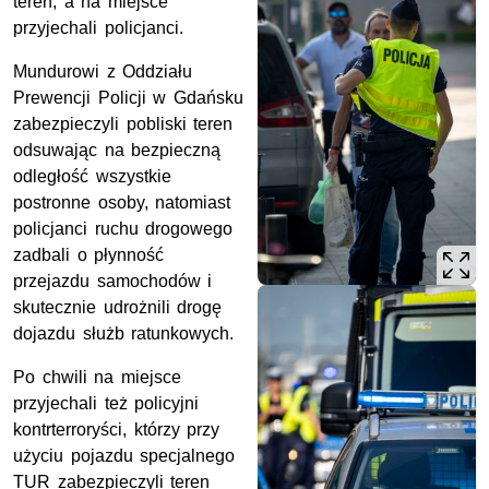
teren, a na miejsce
przyjechali policjanci.
Mundurowi z Oddziału
Prewencji Policji w Gdańsku
zabezpieczyli pobliski teren
odsuwając na bezpieczną
odległość wszystkie
postronne osoby, natomiast
policjanci ruchu drogowego
zadbali o płynność
przejazdu samochodów i
skutecznie udrożnili drogę
dojazdu służb ratunkowych.
Po chwili na miejsce
przyjechali też policyjni
kontrterroryści, którzy przy
użyciu pojazdu specjalnego
TUR zabezpieczyli teren