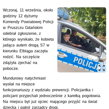
Wczoraj, 11 września, około
godziny 12 dyżurny
Komendy Powiatowej Policji
w Pruszczu Gdańskim
odebrał zgłoszenie, z
którego wynikało, że kobieta
jadąca autem drogą S7 w
kierunku Elbląga zaczęła
rodzić. Na szczęście
zdążyła zjechać na
pobocze.
Mundurowy natychmiast
wysłał na miejsce
funkcjonariuszy z wydziału prewencji. Policjantka i
policjant przyjechali jednocześnie z karetką pogotowia.
Na miejscu był już ojciec mającego przyjść na świat
dziecka i patrol zarządcy drogi.