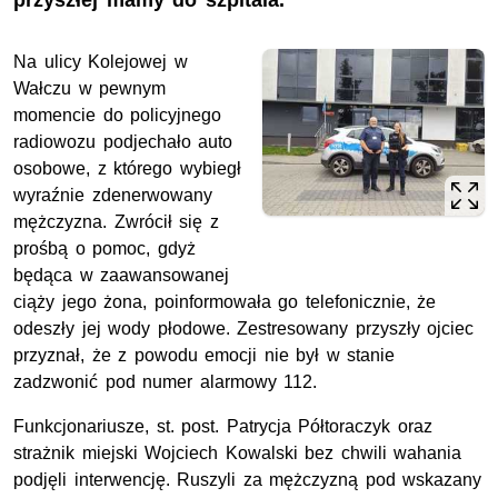
przyszłej mamy do szpitala.
Na ulicy Kolejowej w
Wałczu w pewnym
momencie do policyjnego
radiowozu podjechało auto
osobowe, z którego wybiegł
wyraźnie zdenerwowany
mężczyzna. Zwrócił się z
prośbą o pomoc, gdyż
będąca w zaawansowanej
ciąży jego żona, poinformowała go telefonicznie, że
odeszły jej wody płodowe. Zestresowany przyszły ojciec
przyznał, że z powodu emocji nie był w stanie
zadzwonić pod numer alarmowy 112.
Funkcjonariusze,
st. post. P
atrycja Półtoraczyk oraz
strażnik miejski Wojciech Kowalski bez chwili wahania
podjęli interwencję. Ruszyli za mężczyzną pod wskazany