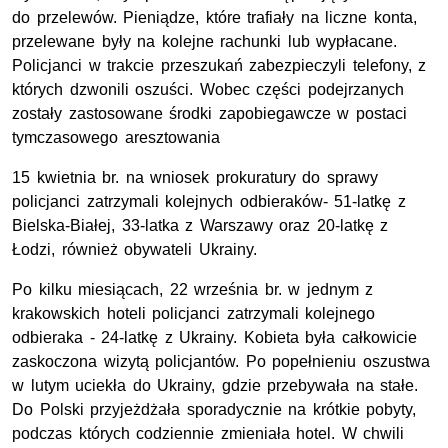
do przelewów. Pieniądze, które trafiały na liczne konta,
przelewane były na kolejne rachunki lub wypłacane.
Policjanci w trakcie przeszukań zabezpieczyli telefony, z
których dzwonili oszuści. Wobec części podejrzanych
zostały zastosowane środki zapobiegawcze w postaci
tymczasowego aresztowania
15 kwietnia br. na wniosek prokuratury do sprawy
policjanci zatrzymali kolejnych odbieraków- 51-latkę z
Bielska-Białej, 33-latka z Warszawy oraz 20-latkę z
Łodzi, również obywateli Ukrainy.
Po kilku miesiącach, 22 września br. w jednym z
krakowskich hoteli policjanci zatrzymali kolejnego
odbieraka - 24-latkę z Ukrainy. Kobieta była całkowicie
zaskoczona wizytą policjantów. Po popełnieniu oszustwa
w lutym uciekła do Ukrainy, gdzie przebywała na stałe.
Do Polski przyjeżdżała sporadycznie na krótkie pobyty,
podczas których codziennie zmieniała hotel. W chwili