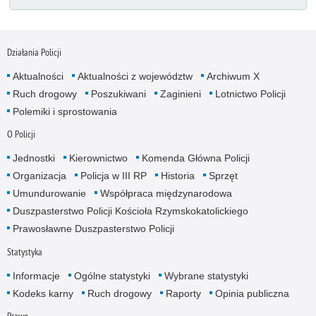
Działania Policji
Aktualności
Aktualności z województw
Archiwum X
Ruch drogowy
Poszukiwani
Zaginieni
Lotnictwo Policji
Polemiki i sprostowania
O Policji
Jednostki
Kierownictwo
Komenda Główna Policji
Organizacja
Policja w III RP
Historia
Sprzęt
Umundurowanie
Współpraca międzynarodowa
Duszpasterstwo Policji Kościoła Rzymskokatolickiego
Prawosławne Duszpasterstwo Policji
Statystyka
Informacje
Ogólne statystyki
Wybrane statystyki
Kodeks karny
Ruch drogowy
Raporty
Opinia publiczna
Prawo