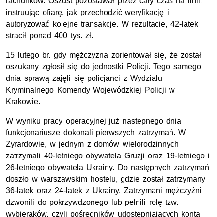
rachunków. Oszust pozostawał przez cały czas na linii,
instruując ofiarę, jak przechodzić weryfikację i
autoryzować kolejne transakcje. W rezultacie, 42-latek
stracił ponad 400
tys. zł
.
15 lutego br. gdy mężczyzna zorientował się, że został
oszukany zgłosił się do jednostki Policji. Tego samego
dnia sprawą zajęli się policjanci z Wydziału
Kryminalnego Komendy Wojewódzkiej Policji w
Krakowie.
W wyniku pracy operacyjnej już następnego dnia
funkcjonariusze dokonali pierwszych zatrzymań. W
Żyrardowie, w jednym z domów wielorodzinnych
zatrzymali 40-letniego obywatela Gruzji oraz 19-letniego i
26-letniego obywatela Ukrainy. Do następnych zatrzymań
doszło w warszawskim hostelu, gdzie został zatrzymany
36-latek oraz 24-latek z Ukrainy. Zatrzymani mężczyźni
dzwonili do pokrzywdzonego lub pełnili rolę
tzw.
wybieraków, czyli pośredników udostępniających konta