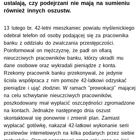
ustalają, czy podejrzani nie mają na sumieniu
również innych oszustw.
13 lutego br. 42-letni mieszkaniec powiatu myślenickiego
odebrał telefon od osoby podającej się za pracownika
banku z oddziału do zwalczania przestępczości.
Poinformował on mężczyznę, że padł on ofiarą
nieuczciwych pracowników banku, którzy ukradli mu
dane osobowe oraz wykradali pieniądze z konta.
Rzekomy pracownik banku przekonywał, że jedynie
ścisła współpraca z nim pomoże 42-latkowi odzyskać
pieniądze i ująć złodziei. W ramach "prowokacji" mającej
na celu schwytanie nieuczciwych pracowników,
poszkodowany miał wypłacić oszczędności zgromadzone
na kontach. Jednakże następnego dnia oszust
skontaktował się ponownie i zmienił plan. Zamiast
wypłacać gotówkę, nakazał 42-latkowi wykonanie serii
przelewów internetowych na kilka podanych przez siebie