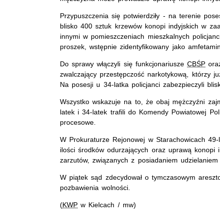
Przypuszczenia się potwierdziły - na terenie po
blisko 400 sztuk krzewów konopi indyjskich w za
innymi w pomieszczeniach mieszkalnych policjanc
proszek, wstępnie zidentyfikowany jako amfetami
Do sprawy włączyli się funkcjonariusze
CBŚP
oraz
zwalczający przestępczość narkotykową, którzy j
Na posesji u 34-latka policjanci zabezpieczyli bli
Wszystko wskazuje na to, że obaj mężczyźni zajm
latek i 34-latek trafili do Komendy Powiatowej Po
procesowe.
W Prokuraturze Rejonowej w Starachowicach 49-l
ilości środków odurzających oraz uprawą konopi i
zarzutów, związanych z posiadaniem udzielaniem
W piątek sąd zdecydował o tymczasowym areszto
pozbawienia wolności.
(
KWP
w Kielcach / mw)