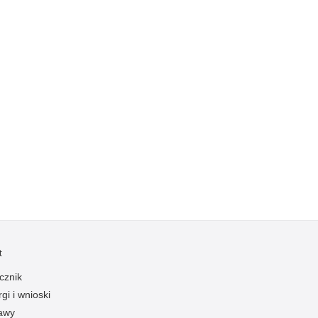
Ruch Drogowy
Samobójstwa
Sport
Stalking
Statystyka
Szkolenia i ćwiczenia
Terroryzm
Unia Europejska
Uprowadzenia
Uroczystości
Utonięcia
t
Współpraca międzynarodowa
cznik
Współpraca Policji z innymi podmiotami
gi i wnioski
Wykroczenia
awy