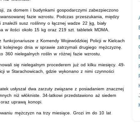
sesji, za domem i budynkami gospodarczymi zabezpieczono
awansowanej fazie wzrostu. Podczas przeszukania, między
i znaleźli susz roślinny o łącznej wadze 22
kg,
biały
na w ilości około 15 kg oraz 219 szt. tabletek MDMA.
 funkcjonariusze z Komendy Wojewódzkiej Policji w Kielcach
uż kolejnego dnia w sprawie zatrzymali drugiego mężczyznę.
sko 360 nielegalnych roślin w różnej fazie wzrostu.
owali się nielegalnym procederem już od kilku miesięcy. 49-
licji w Starachowicach, gdzie wykonano z nimi czynności
atek usłyszał dwa zarzuty związane z posiadaniem znacznej
nnych niż włókniste. 34-latkowi przedstawiono aż siedem
 oraz uprawą konopi.
waniu mężczyzn na trzy miesiące. Grozi im do 10 lat