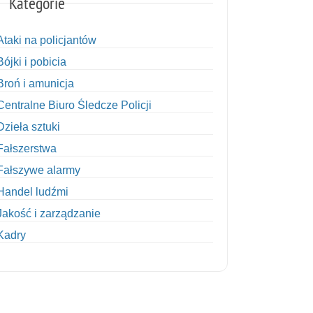
Kategorie
Ataki na policjantów
Bójki i pobicia
Broń i amunicja
Centralne Biuro Śledcze Policji
Dzieła sztuki
Fałszerstwa
Fałszywe alarmy
Handel ludźmi
Jakość i zarządzanie
Kadry
Kobiety w Policji
Korupcja
Kradzież