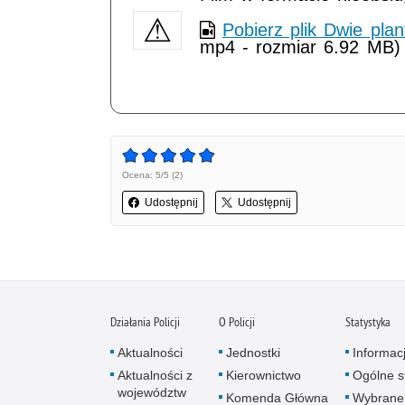
Pobierz plik Dwie plan
mp4 - rozmiar 6.92 MB)
Ocena: 5/5 (2)
Udostępnij
Udostępnij
Działania Policji
O Policji
Statystyka
Aktualności
Jednostki
Informac
Aktualności z
Kierownictwo
Ogólne st
województw
Komenda Główna
Wybrane