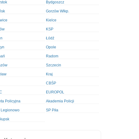
ystok
Bydgoszcz
ńsk
Gorzów Wlkp.
wice
Kielce
ków
KSP
in
Łódź
tyn
Opole
nań
Radom
szów
Szczecin
cław
Kraj
CBŚP
C
EUROPOL
ta Policyjna
Akademia Policji
 Legionowo
SP Piła
łupsk