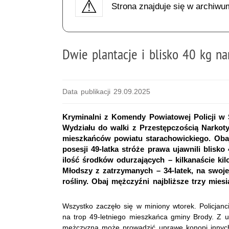
Strona znajduje się w archiwu
Dwie plantacje i blisko 40 kg n
Data publikacji 29.09.2025
Kryminalni z Komendy Powiatowej Policji w 
Wydziału do walki z Przestępczością Narko
mieszkańców powiatu starachowickiego. Oba
posesji 49-latka stróże prawa ujawnili blisk
ilość środków odurzających – kilkanaście k
Młodszy z zatrzymanych – 34-latek, na swoje
rośliny. Obaj mężczyźni najbliższe trzy mies
Wszystko zaczęło się w miniony wtorek. Policjanc
na trop 49-letniego mieszkańca gminy Brody. Z u
mężczyzna może prowadzić uprawę konopi innych 