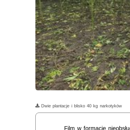
Film
Dwie plantacje i blisko 40 kg narkotyków
Film w formacie nieobsł