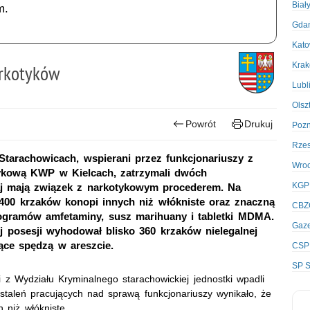
Biał
m.
Gda
Kato
Kra
arkotyków
Lubl
Olsz
Powrót
Drukuj
Poz
Rze
Starachowicach, wspierani przez funkcjonariuszy z
Wro
tykową KWP w Kielcach, zatrzymali dwóch
KGP
j mają związek z narkotykowym procederem. Na
o 400 krzaków konopi innych niż włókniste oraz znaczną
CBZ
ilogramów amfetaminy, susz marihuany i tabletki MDMA.
Gaze
j posesji wyhodował blisko 360 krzaków nielegalnej
iące spędzą w areszcie.
CSP
SP S
i z Wydziału Kryminalnego starachowickiej jednostki wpadli
staleń pracujących nad sprawą funkcjonariuszy wynikało, że
niż włókniste.