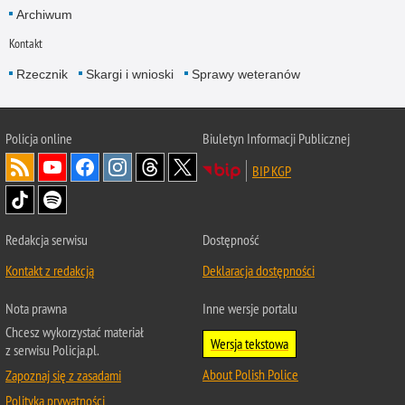
Archiwum
Kontakt
Rzecznik
Skargi i wnioski
Sprawy weteranów
Policja
online
Biuletyn Informacji Publicznej
BIP KGP
Redakcja serwisu
Dostępność
Kontakt z redakcją
Deklaracja dostępności
Nota prawna
Inne wersje portalu
Chcesz wykorzystać materiał
Wersja tekstowa
z serwisu Policja.pl.
About Polish Police
Zapoznaj się z zasadami
Polityka prywatności