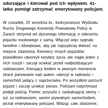
odurzające i kierował pod ich wpływem. 41-
latka pomógł zatrzymać emerytowany policjant.
W czwartek, 25 września br., funkcjonariusz Wydziału
Ruchu Drogowego Komendy Powiatowej Policji w
Żarach otrzymał od dyżurnego informację o zderzeniu
pojazdu osobowego z sarną. Włączył więc sygnały
świetlne i dźwiękowe, aby jak najszybciej dotrzeć na
miejsce zdarzenia. Kierowcy innych pojazdów
prawidłowo utworzyli korytarz życia, ale nagle jeden z
nich ruszył i zaczął uciekać przed nadjeżdżającym
radiowozem. Kierujący fordem w pewnym momencie
stracił panowanie nad autem, uderzył w radiowóz i
samochód jadący z naprzeciwka. Po wszystkim porzucił
pojazd i zaczął uciekać pieszo. Policjant natychmiast
podjął pościg. Pomoc przyszła z zaskakującej strony –
tuż za radiowozem, swoim prywatnym samochodem,
jechał emerytowany policjant. Widząc całe zdarzenie,