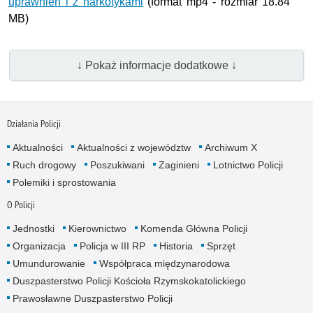
uprawnień i z narkotykami
(format mp4 - rozmiar 18.84
MB)
↓ Pokaż informacje dodatkowe ↓
Działania Policji
Aktualności
Aktualności z województw
Archiwum X
Ruch drogowy
Poszukiwani
Zaginieni
Lotnictwo Policji
Polemiki i sprostowania
O Policji
Jednostki
Kierownictwo
Komenda Główna Policji
Organizacja
Policja w III RP
Historia
Sprzęt
Umundurowanie
Współpraca międzynarodowa
Duszpasterstwo Policji Kościoła Rzymskokatolickiego
Prawosławne Duszpasterstwo Policji