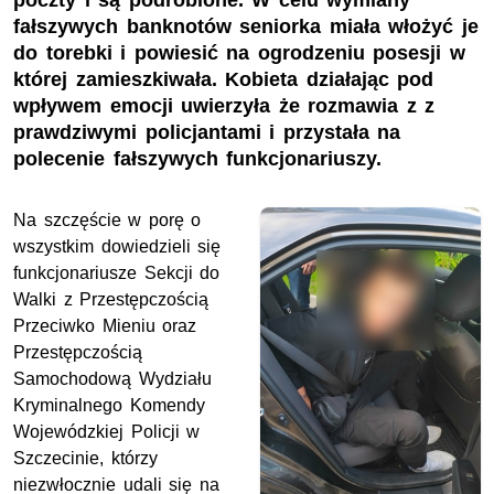
poczty i są podrobione. W celu wymiany
fałszywych banknotów seniorka miała włożyć je
do torebki i powiesić na ogrodzeniu posesji w
której zamieszkiwała. Kobieta działając pod
wpływem emocji uwierzyła że rozmawia z z
prawdziwymi policjantami i przystała na
polecenie fałszywych funkcjonariuszy.
Na szczęście w porę o
wszystkim dowiedzieli się
funkcjonariusze Sekcji do
Walki z Przestępczością
Przeciwko Mieniu oraz
Przestępczością
Samochodową Wydziału
Kryminalnego Komendy
Wojewódzkiej Policji w
Szczecinie, którzy
niezwłocznie udali się na