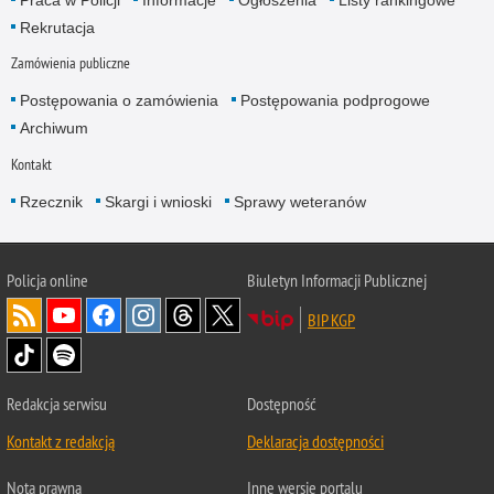
Praca w Policji
Informacje
Ogłoszenia
Listy rankingowe
Rekrutacja
Zamówienia publiczne
Postępowania o zamówienia
Postępowania podprogowe
Archiwum
Kontakt
Rzecznik
Skargi i wnioski
Sprawy weteranów
Policja
online
Biuletyn Informacji Publicznej
BIP KGP
Redakcja serwisu
Dostępność
Kontakt z redakcją
Deklaracja dostępności
Nota prawna
Inne wersje portalu