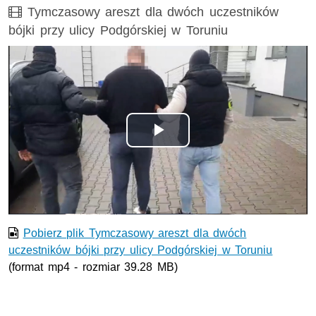
Film
Tymczasowy areszt dla dwóch uczestników
bójki przy ulicy Podgórskiej w Toruniu
Odtwórz
wideo
Pobierz plik Tymczasowy areszt dla dwóch
uczestników bójki przy ulicy Podgórskiej w Toruniu
(format mp4 - rozmiar 39.28 MB)