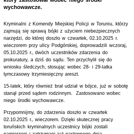
który zastosował wobec niego środki
wychowawcze.
Kryminalni z Komendy Miejskiej Policji w Toruniu, którzy
zajmują się sprawą bójki z użyciem niebezpiecznych
narzędzi, do której doszło w czwartek, 02.10.2025 r.
wieczorem przy ulicy Podgórskiej, doprowadzili wczoraj,
05.10.2025 r., dwóch uczestników zdarzenia do
prokuratury, a dziś do sądu. Ten przychylił się do
wniosku śledczych, stosując wobec 28- i 29-latka
tymczasowy trzymiesięczny areszt.
15-latek, który również brał udział w bójce, już w sobotę
stanął przed sądem rodzinnym. Zastosowano wobec
niego środki wychowawcze.
Przypomnijmy, do zdarzenia doszło w czwartek
02.10.2025 r., wieczorem. Dzięki skutecznej pracy
toruńskich kryminalnych uczestnicy bójki zostali
namierzeni i zatrzymani już następnego dnia.