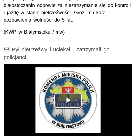
białostoczanin odpowie za niezatrzymanie się do kontroli
i jazdę w stanie nietrzeźwości. Grozi mu kara
pozbawienia wolności do 5 lat.
(
KWP
w Białymstoku / mw)
Film
Był nietrzeźwy i uciekał - zatrzymali go
policjanci
Odtwórz
wideo