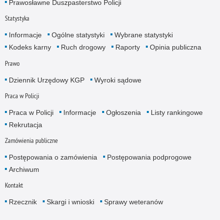
Prawosławne Duszpasterstwo Policji
Statystyka
Informacje
Ogólne statystyki
Wybrane statystyki
Kodeks karny
Ruch drogowy
Raporty
Opinia publiczna
Prawo
Dziennik Urzędowy KGP
Wyroki sądowe
Praca w Policji
Praca w Policji
Informacje
Ogłoszenia
Listy rankingowe
Rekrutacja
Zamówienia publiczne
Postępowania o zamówienia
Postępowania podprogowe
Archiwum
Kontakt
Rzecznik
Skargi i wnioski
Sprawy weteranów