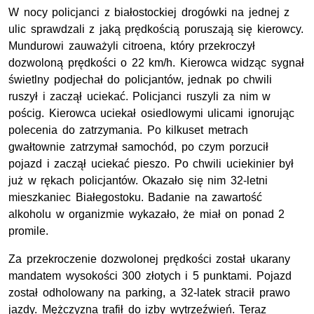
W nocy policjanci z białostockiej drogówki na jednej z
ulic sprawdzali z jaką prędkością poruszają się kierowcy.
Mundurowi zauważyli citroena, który przekroczył
dozwoloną prędkości o 22
km/h
. Kierowca widząc sygnał
świetlny podjechał do policjantów, jednak po chwili
ruszył i zaczął uciekać. Policjanci ruszyli za nim w
pościg. Kierowca uciekał osiedlowymi ulicami ignorując
polecenia do zatrzymania. Po kilkuset metrach
gwałtownie zatrzymał samochód, po czym porzucił
pojazd i zaczął uciekać pieszo. Po chwili uciekinier był
już w rękach policjantów. Okazało się nim 32-letni
mieszkaniec Białegostoku. Badanie na zawartość
alkoholu w organizmie wykazało, że miał on ponad 2
promile.
Za przekroczenie dozwolonej prędkości został ukarany
mandatem wysokości 300 złotych i 5 punktami. Pojazd
został odholowany na parking, a 32-latek stracił prawo
jazdy. Mężczyzna trafił do izby wytrzeźwień. Teraz