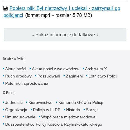
Pobierz plik Był nietrzeźwy i uciekał - zatrzymali go
policjanci
(format mp4 - rozmiar 5.78 MB)
↓ Pokaż informacje dodatkowe ↓
Działania Policji
Aktualności
Aktualności z województw
Archiwum X
Ruch drogowy
Poszukiwani
Zaginieni
Lotnictwo Policji
Polemiki i sprostowania
O Policji
Jednostki
Kierownictwo
Komenda Główna Policji
Organizacja
Policja w III RP
Historia
Sprzęt
Umundurowanie
Współpraca międzynarodowa
Duszpasterstwo Policji Kościoła Rzymskokatolickiego