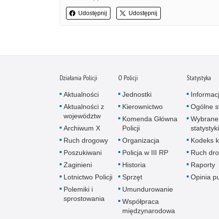
Udostępnij
Udostępnij
Działania Policji
O Policji
Statystyka
Aktualności
Jednostki
Informac
Aktualności z
Kierownictwo
Ogólne st
województw
Komenda Główna
Wybrane
Archiwum X
Policji
statystyki
Ruch drogowy
Organizacja
Kodeks k
Poszukiwani
Policja w III RP
Ruch dr
Zaginieni
Historia
Raporty
Lotnictwo Policji
Sprzęt
Opinia p
Polemiki i
Umundurowanie
sprostowania
Współpraca
międzynarodowa