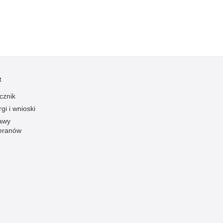
Profanacje, zbeszczeszczania
Profilaktyka
Przemoc domowa
Przemoc w szkole
Przemyt
t
Przestępczość alkoholowa
cznik
Przestępczość bankowa i kredytowa
gi i wnioski
Przestępczość cudzoziemców
awy
eranów
Przestępczość farmaceutyczna
Przestępczość gospodarcza
Przestępczość internetowa
Przestępczość komputerowa
Przestępczość kryminalna
Przestępczość międzynarodowa