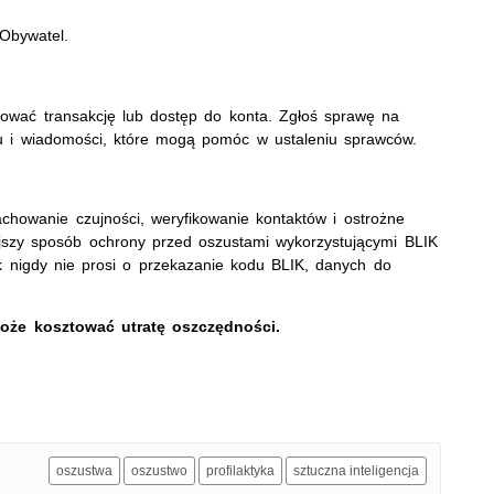
 mObywatel.
kować transakcję lub dostęp do konta. Zgłoś sprawę na
nu i wiadomości, które mogą pomóc w ustaleniu sprawców.
howanie czujności, weryfikowanie kontaktów i ostrożne
iejszy sposób ochrony przed oszustami wykorzystującymi BLIK
nik nigdy nie prosi o przekazanie kodu BLIK, danych do
może kosztować utratę oszczędności.
oszustwa
oszustwo
profilaktyka
sztuczna inteligencja