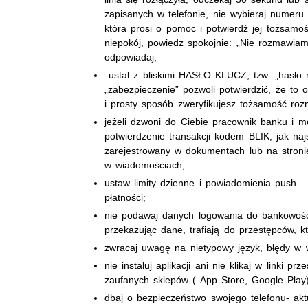
zapisanych w telefonie, nie wybieraj numeru
która prosi o pomoc i potwierdź jej tożsamo
niepokój, powiedz spokojnie: „Nie rozmawiam
odpowiadaj;
ustal z bliskimi HASŁO KLUCZ, tzw. „hasło ro
„zabezpieczenie” pozwoli potwierdzić, że to 
i prosty sposób zweryfikujesz tożsamość ro
jeżeli dzwoni do Ciebie pracownik banku i m
potwierdzenie transakcji kodem BLIK, jak naj
zarejestrowany w dokumentach lub na stroni
w wiadomościach;
ustaw limity dzienne i powiadomienia push 
płatności;
nie podawaj danych logowania do bankowości
przekazując dane, trafiają do przestępców, kt
zwracaj uwagę na nietypowy język, błędy w 
nie instaluj aplikacji ani nie klikaj w linki p
zaufanych sklepów ( App Store, Google Play)
dbaj o bezpieczeństwo swojego telefonu- akt