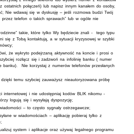
 z ostatnich połączeń) lub napisz innym kanałem do osoby,
ść; Nie wdawaj się w dyskusję – jeśli rozmowa budzi Twój
 przez telefon o takich sprawach” lub w ogóle nie
dzinne” takie, które tylko Wy będziecie znali - tego typu
oni się z Tobą kontaktują, a w sytuacji kryzysowej w szybki
zmówcy;
ówi, że wykryto podejrzaną aktywność na koncie i prosi o
szybciej rozłącz się i zadzwoń na infolinię banku ( numer
e banku). Nie korzystaj z numerów telefonów przesłanych
– dzięki temu szybciej zauważysz nieautoryzowana próbę
 internetowej i nie udostępniaj kodów BLIK nikomu -
órzy logują się i wysyłają dyspozycję;
wiadomości – to często sygnały ostrzegawcze;
rzesyłane w wiadomościach – aplikację pobieraj tylko z
;
ualizuj system i aplikacje oraz używaj legalnego programu