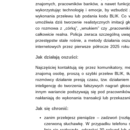
znajomych, pracowników banków, a nawet funkcjona
wykorzystując technologię i emocje, by wzbudzić 
wykonania przelewu lub podania kodu BLIK. Co wi
umożliwia dziś tworzenie realistycznych imitacji g
co rozmowa z „córką”, „wnukiem” czy „pracowni
całkowicie realna. Policja zwraca szczególną uw
przestępstw stale rośnie, a metody działania osz
internetowych przez pierwsze półrocze 2025 rok
Jak działają oszuści:
Najczęściej kontaktują się przez komunikatory, m
znajomą osobę, proszą o szybki przelew BLIK, tł
rozmówcy działanie presją czasu, tzw. działaniem 
inteligencję do tworzenia fałszywych nagrań głos
innym wariancie podszywają się pod pracownikó
nakłaniają do wykonania transakcji lub przekazan
Jak się chronić:
zanim przelejesz pieniądze – zadzwoń (rozłą
czerwoną słuchawkę. W przypadku telefonu s
linia się rozłączyła, odczekaj 30 sekund lub