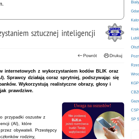
Biał
m.
Gda
Kato
Kra
ystaniem sztucznej inteligencji
Lubl
Olsz
Powrót
Drukuj
Poz
Rze
stw internetowych z wykorzystaniem kodów BLIK oraz
Wro
AI). Sprawcy działają coraz sprytniej, podszywając się
KGP
anków. Wykorzystują realistyczne obrazy, głosy i
jak prawdziwe.
CBZ
Gaze
CSP
o przypadki oszustw z
SP S
ncji (AI), które
przez obywateli. Przestępcy
 członków rodziny,