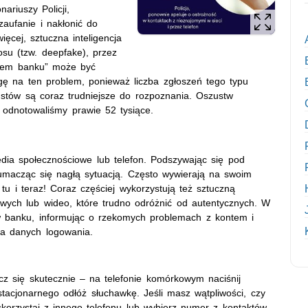
riuszy Policji,
zaufanie i nakłonić do
ęcej, sztuczna inteligencja
łosu (tzw. deepfake), przez
kiem banku” może być
agę na ten problem, ponieważ liczba zgłoszeń tego typu
ustów są coraz trudniejsze do rozpoznania. Oszustw
u odnotowaliśmy prawie 52 tysiące.
edia społecznościowe lub telefon. Podszywając się pod
umacząc się nagłą sytuacją. Często wywierają na swoim
tu i teraz! Coraz częściej wykorzystują też sztuczną
owych lub wideo, które trudno odróżnić od autentycznych. W
w banku, informując o rzekomych problemach z kontem i
ia danych logowania.
cz się skutecznie – na telefonie komórkowym naciśnij
tacjonarnego odłóż słuchawkę. Jeśli masz wątpliwości, czy
 skorzystaj z innego telefonu lub wybierz numer z kontaktów