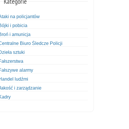
Kategorie
Ataki na policjantów
Bójki i pobicia
Broń i amunicja
Centralne Biuro Śledcze Policji
Dzieła sztuki
Fałszerstwa
Fałszywe alarmy
Handel ludźmi
Jakość i zarządzanie
Kadry
Kobiety w Policji
Korupcja
Kradzież