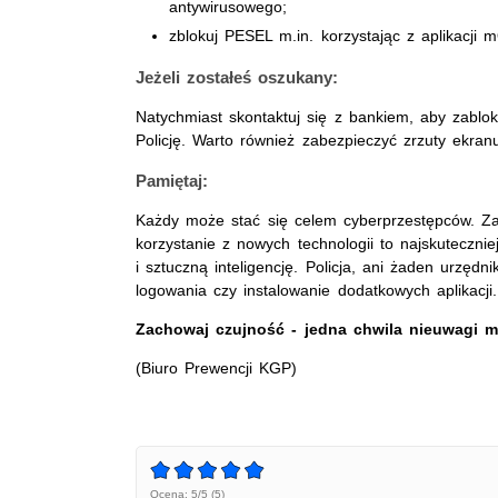
antywirusowego;
zblokuj PESEL m.in. korzystając z aplikacji
Jeżeli zostałeś oszukany:
Natychmiast skontaktuj się z bankiem, aby zablo
Policję. Warto również zabezpieczyć zrzuty ekra
Pamiętaj:
Każdy może stać się celem cyberprzestępców. Zac
korzystanie z nowych technologii to najskuteczn
i sztuczną inteligencję. Policja, ani żaden urzęd
logowania czy instalowanie dodatkowych aplikacji.
Zachowaj czujność - jedna chwila nieuwagi 
(Biuro Prewencji KGP)
Ocena: 5/5 (5)