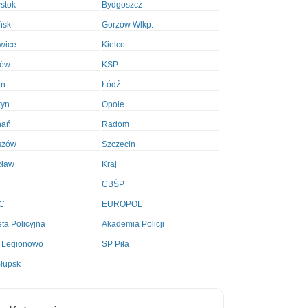
ystok
Bydgoszcz
ńsk
Gorzów Wlkp.
wice
Kielce
ków
KSP
in
Łódź
tyn
Opole
nań
Radom
szów
Szczecin
cław
Kraj
CBŚP
C
EUROPOL
ta Policyjna
Akademia Policji
 Legionowo
SP Piła
łupsk