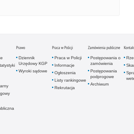
Prawo
Praca w Policji
Zamówienia publiczne
Kontak
je
Dziennik
Praca w Policji
Postępowania o
Rze
Urzędowy KGP
zamówienia
atystyki
Informacje
Skar
Wyroki sądowe
Postępowania
Ogłoszenia
Spr
podprogowe
wet
Listy rankingowe
Archiwum
arny
Rekrutacja
ogowy
ubliczna