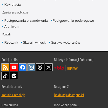
Rekrutacja
Zamówienia publiczne
Postępowania o zamówienia
Postępowania podprogowe
Archiwum
Kontakt
Rzecznik
Skargi i wnioski
Sprawy weteranów
Policja
online
Biuletyn Informacji Publicznej
BIP KGP
Redakcja serwisu
Dostępność
Kontakt z redakcją
Deklaracja dostępności
Nota prawna
Inne wersje portalu