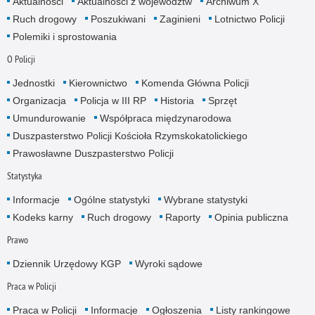
Aktualności
Aktualności z województw
Archiwum X
Ruch drogowy
Poszukiwani
Zaginieni
Lotnictwo Policji
Polemiki i sprostowania
O Policji
Jednostki
Kierownictwo
Komenda Główna Policji
Organizacja
Policja w III RP
Historia
Sprzęt
Umundurowanie
Współpraca międzynarodowa
Duszpasterstwo Policji Kościoła Rzymskokatolickiego
Prawosławne Duszpasterstwo Policji
Statystyka
Informacje
Ogólne statystyki
Wybrane statystyki
Kodeks karny
Ruch drogowy
Raporty
Opinia publiczna
Prawo
Dziennik Urzędowy KGP
Wyroki sądowe
Praca w Policji
Praca w Policji
Informacje
Ogłoszenia
Listy rankingowe