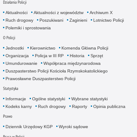
Działania Policji
Aktualności
Aktualności z województw
Archiwum X
Ruch drogowy
Poszukiwani
Zaginieni
Lotnictwo Policji
Polemiki i sprostowania
O Policji
Jednostki
Kierownictwo
Komenda Główna Policji
Organizacja
Policja w III RP
Historia
Sprzęt
Umundurowanie
Współpraca międzynarodowa
Duszpasterstwo Policji Kościoła Rzymskokatolickiego
Prawosławne Duszpasterstwo Policji
Statystyka
Informacje
Ogólne statystyki
Wybrane statystyki
Kodeks karny
Ruch drogowy
Raporty
Opinia publiczna
Prawo
Dziennik Urzędowy KGP
Wyroki sądowe
Praca w Policji