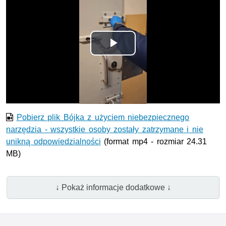
Odtwórz
wideo
Pobierz plik Bójka z użyciem niebezpiecznego
narzędzia - wszystkie osoby zostały zatrzymane i nie
unikną odpowiedzialności
(format mp4 - rozmiar 24.31
MB)
↓ Pokaż informacje dodatkowe ↓