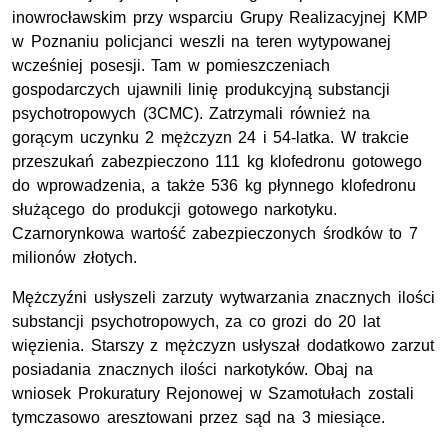
inowrocławskim przy wsparciu Grupy Realizacyjnej KMP
w Poznaniu policjanci weszli na teren wytypowanej
wcześniej posesji. Tam w pomieszczeniach
gospodarczych ujawnili linię produkcyjną substancji
psychotropowych (3CMC). Zatrzymali również na
gorącym uczynku 2 mężczyzn 24 i 54-latka. W trakcie
przeszukań zabezpieczono 111 kg klofedronu gotowego
do wprowadzenia, a także 536 kg płynnego klofedronu
służącego do produkcji gotowego narkotyku.
Czarnorynkowa wartość zabezpieczonych środków to 7
milionów złotych.
Mężczyźni usłyszeli zarzuty wytwarzania znacznych ilości
substancji psychotropowych, za co grozi do 20 lat
więzienia. Starszy z mężczyzn usłyszał dodatkowo zarzut
posiadania znacznych ilości narkotyków. Obaj na
wniosek Prokuratury Rejonowej w Szamotułach zostali
tymczasowo aresztowani przez sąd na 3 miesiące.