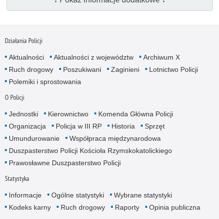
Działania Policji
Aktualności
Aktualności z województw
Archiwum X
Ruch drogowy
Poszukiwani
Zaginieni
Lotnictwo Policji
Polemiki i sprostowania
O Policji
Jednostki
Kierownictwo
Komenda Główna Policji
Organizacja
Policja w III RP
Historia
Sprzęt
Umundurowanie
Współpraca międzynarodowa
Duszpasterstwo Policji Kościoła Rzymskokatolickiego
Prawosławne Duszpasterstwo Policji
Statystyka
Informacje
Ogólne statystyki
Wybrane statystyki
Kodeks karny
Ruch drogowy
Raporty
Opinia publiczna