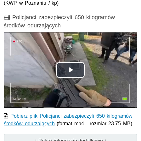
(KWP w Poznaniu / kp)
Film
Policjanci zabezpieczyli 650 kilogramów
środków odurzających
Odtwórz
wideo
Pobierz plik Policjanci zabezpieczyli 650 kilogramów
środków odurzających
(format mp4 - rozmiar 23.75 MB)
↓ Pokaż informacje dodatkowe ↓