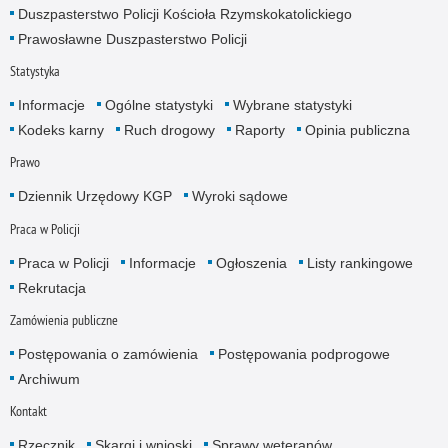
Duszpasterstwo Policji Kościoła Rzymskokatolickiego
Prawosławne Duszpasterstwo Policji
Statystyka
Informacje
Ogólne statystyki
Wybrane statystyki
Kodeks karny
Ruch drogowy
Raporty
Opinia publiczna
Prawo
Dziennik Urzędowy KGP
Wyroki sądowe
Praca w Policji
Praca w Policji
Informacje
Ogłoszenia
Listy rankingowe
Rekrutacja
Zamówienia publiczne
Postępowania o zamówienia
Postępowania podprogowe
Archiwum
Kontakt
Rzecznik
Skargi i wnioski
Sprawy weteranów