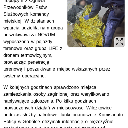
tropiącym z Ogniwa
Przewodników Psów
Służbowych komendy
miejskiej. W działaniach
wparcia udzieliła nam grupa
poszukiwawcza NOVUM
wyposażona w pojazdy
terenowe oraz grupa LIFE z
dronem termowizyjnym,
prowadząc penetrację
terenową i poszukiwanie miejsc wskazanych przez
systemy operacyjne.
W kolejnych godzinach sprawdzono miejsca
zamieszkania osoby zaginionej oraz weryfikowano
napływające zgłoszenia. Po kilku godzinach
prowadzonych działań w miejscowości Wilczkowice
podczas służby patrolowej funkcjonariusze z Komisariatu
Policji w Sobótce otrzymali informację o mężczyźnie