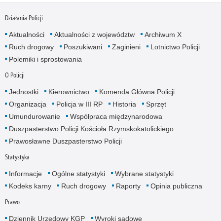
Działania Policji
Aktualności
Aktualności z województw
Archiwum X
Ruch drogowy
Poszukiwani
Zaginieni
Lotnictwo Policji
Polemiki i sprostowania
O Policji
Jednostki
Kierownictwo
Komenda Główna Policji
Organizacja
Policja w III RP
Historia
Sprzęt
Umundurowanie
Współpraca międzynarodowa
Duszpasterstwo Policji Kościoła Rzymskokatolickiego
Prawosławne Duszpasterstwo Policji
Statystyka
Informacje
Ogólne statystyki
Wybrane statystyki
Kodeks karny
Ruch drogowy
Raporty
Opinia publiczna
Prawo
Dziennik Urzędowy KGP
Wyroki sądowe