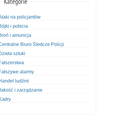
Kategorie
Ataki na policjantów
Bójki i pobicia
Broń i amunicja
Centralne Biuro Śledcze Policji
Dzieła sztuki
Fałszerstwa
Fałszywe alarmy
Handel ludźmi
Jakość i zarządzanie
Kadry
Kobiety w Policji
Korupcja
Kradzież