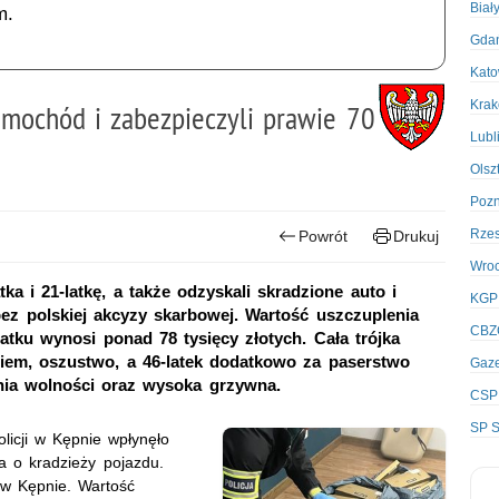
Biał
m.
Gda
Kato
Kra
samochód i zabezpieczyli prawie 70
Lubl
Olsz
Poz
Rze
Powrót
Drukuj
Wro
tka i 21-latkę, a także odzyskali skradzione auto i
KGP
bez polskiej akcyzy skarbowej. Wartość uszczuplenia
CBZ
tku wynosi ponad 78 tysięcy złotych. Cała trójka
iem, oszustwo, a 46-latek dodatkowo za paserstwo
Gaze
nia wolności oraz wysoka grzywna.
CSP
SP S
icji w Kępnie wpłynęło
 o kradzieży pojazdu.
 w Kępnie. Wartość