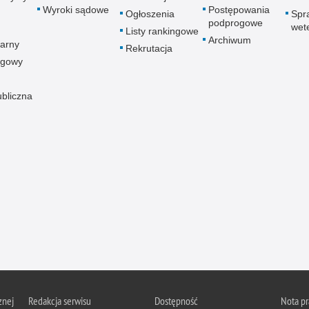
Wyroki sądowe
Postępowania
Ogłoszenia
Spr
podprogowe
wet
Listy rankingowe
Archiwum
arny
Rekrutacja
ogowy
ubliczna
znej
Redakcja serwisu
Dostępność
Nota p