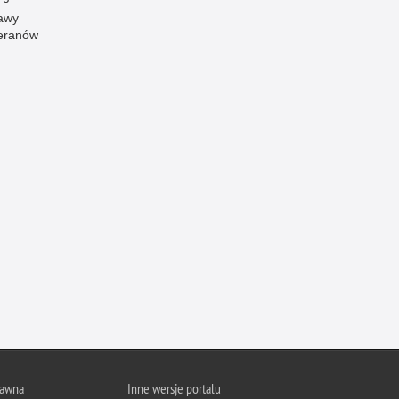
awy
Ofiarni i odważni
eranów
Opinia publiczna
Oszustwa
Pedofilia, pornografia dziecięca
Piractwo przemysłowe
Podrabianie znaków towarowych
Pogryzienia przez psy
Polemiki i sprostowania
Policja inaczej
Policjant z pasją
Porwania
Pożary i podpalenia
Pranie brudnych pieniędzy
Prawa człowieka
rawna
Inne wersje portalu