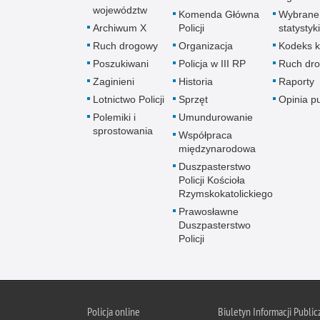
województw
Komenda Główna
Wybrane
Archiwum X
Policji
statystyki
Ruch drogowy
Organizacja
Kodeks k
Poszukiwani
Policja w III RP
Ruch dr
Zaginieni
Historia
Raporty
Lotnictwo Policji
Sprzęt
Opinia p
Polemiki i
Umundurowanie
sprostowania
Współpraca
międzynarodowa
Duszpasterstwo
Policji Kościoła
Rzymskokatolickiego
Prawosławne
Duszpasterstwo
Policji
Policja
online
Biuletyn Informacji Public