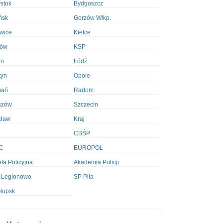
ystok
Bydgoszcz
ńsk
Gorzów Wlkp.
wice
Kielce
ków
KSP
in
Łódź
tyn
Opole
nań
Radom
szów
Szczecin
cław
Kraj
CBŚP
C
EUROPOL
ta Policyjna
Akademia Policji
 Legionowo
SP Piła
łupsk