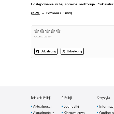
Postępowanie w tej sprawie nadzoruje Prokuratu
(
KWP
w Poznaniu / mw)
Ocena: 0/5 (0)
Udostępnij
Udostępnij
Działania Policji
O Policji
Statystyka
Aktualności
Jednostki
Informac
Aktualności z
Kierownictwo
Ogólne st