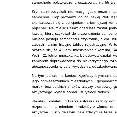
samochodu pokrzywdzona oszacowała na 55
tys
Kryminalni pozyskali informację, gdzie może znaj
samochód. Trop prowadził do Zduńskiej Woli. Kęp
skontaktowali się z policjantami z tamtejszej kom
pojechali. Na miejscu funkcjonariusze zastali je
lawetą, którą szykował do przewiezienia samochod
miejsce postoju samochodu trzykrotnie, a dla utrud
założyli na nim fikcyjne tablice rejestracyjne. W 
okazało się, że 46-letni mieszkaniec Skomlina, 54
Woli i 21-letnia mieszkanka Bolesławca działali w
zamiarem doprowadzenia do niekorzystnego rozp
ubezpieczyciela w celu wyłudzenia odszkodowani
Na tym jednak nie koniec. Kępińscy kryminalni p
jego pomieszczeniach mieszkalnych i gospodarczy
marek, bez polskich znaków akcyzy skarbowej, gd
akcyzowego wynosi ponad 78 tysięcy złotych.
46-latek, 54-latek i 21-latka usłyszeli zarzuty d
rozporządzenia mieniem, kradzieży z włamaniem
akcyzowe. O ich dalszym losie zdecyduje teraz s