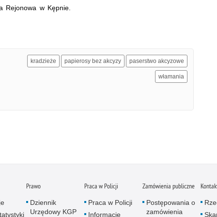
ra Rejonowa w Kępnie.
kradzieże
papierosy bez akcyzy
paserstwo akcyzowe
włamania
Prawo
Praca w Policji
Zamówienia publiczne
Kontak
je
Dziennik
Praca w Policji
Postępowania o
Rze
Urzędowy KGP
zamówienia
atystyki
Informacje
Skar