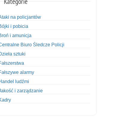
Kategorie
Ataki na policjantów
Bójki i pobicia
Broń i amunicja
Centralne Biuro Śledcze Policji
Dzieła sztuki
Fałszerstwa
Fałszywe alarmy
Handel ludźmi
Jakość i zarządzanie
Kadry
Kobiety w Policji
Korupcja
Kradzież