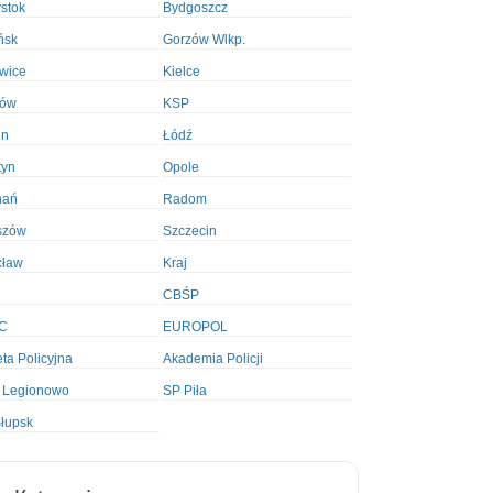
ystok
Bydgoszcz
ńsk
Gorzów Wlkp.
wice
Kielce
ków
KSP
in
Łódź
tyn
Opole
nań
Radom
szów
Szczecin
cław
Kraj
CBŚP
C
EUROPOL
ta Policyjna
Akademia Policji
 Legionowo
SP Piła
łupsk