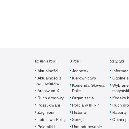
Działania Policji
O Policji
Statystyka
Aktualności
Jednostki
Informac
Aktualności z
Kierownictwo
Ogólne st
województw
Komenda Główna
Wybrane
Archiwum X
Policji
statystyki
Ruch drogowy
Organizacja
Kodeks k
Poszukiwani
Policja w III RP
Ruch dr
Zaginieni
Historia
Raporty
Lotnictwo Policji
Sprzęt
Opinia p
Polemiki i
Umundurowanie