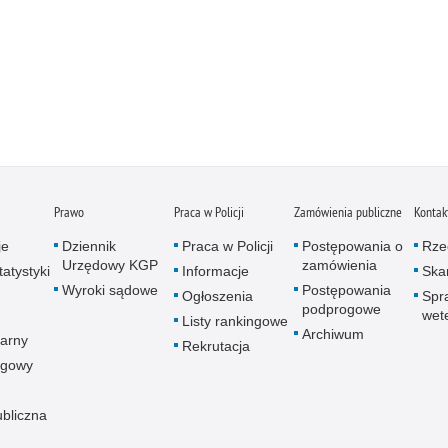
Prawo
Praca w Policji
Zamówienia publiczne
Kontak
je
Dziennik
Praca w Policji
Postępowania o
Rze
Urzędowy KGP
zamówienia
atystyki
Informacje
Skar
Wyroki sądowe
Postępowania
Ogłoszenia
Spr
podprogowe
wet
Listy rankingowe
Archiwum
arny
Rekrutacja
ogowy
ubliczna