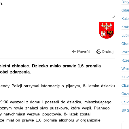
Biał
m.
Gda
Kato
Kra
Lubl
Olsz
Powrót
Drukuj
Poz
Rze
oletni chłopiec. Dziecko miało prawie 1,6 promila
Wro
ności zdarzenia.
KGP
endy Policji otrzymał informację o pijanym, 8- letnim dziecku
CBZ
Gaze
 9:00 wyszedł z domu i poszedł do dziadka, mieszkającego
CSP
drożnym rowie znalazł piwo puszkowe, które wypił. Pijanego
SP S
y natychmiast wezwał pogotowie. 8- latek został
 że miał on prawie 1,6 promila alkoholu w organizmie.