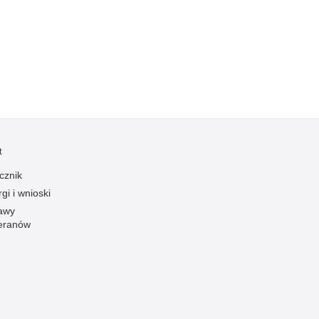
Kradzieże z włamaniem
Kultura
Logistyka, wyposażenie
Materiały wybuchowe
Nagrodzeni policjanci
Napady na banki
Napady na taksówkarzy
t
Napady na tiry
cznik
Nielegalny handel farmaceutykami
gi i wnioski
Nietrzeźwi kierujący
awy
eranów
Nietrzeźwi opiekunowie
Nietrzeźwi pracownicy
Niszczenie mienia
Nowoczesne technologie w pracy Policji
Odpowiedzialność majątkowa Policji