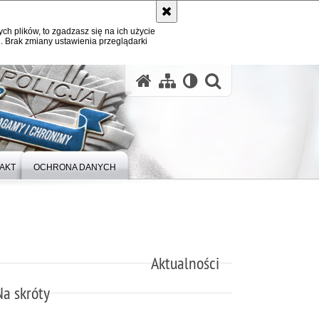
ych plików, to zgadzasz się na ich użycie
. Brak zmiany ustawienia przeglądarki
otwórz wysz
AKT
OCHRONA DANYCH
Aktualności
Na skróty