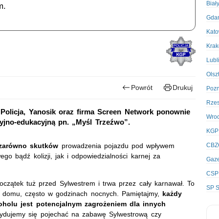
Biał
m.
Gda
Kato
Kra
Lubl
Olsz
Powrót
Drukuj
Poz
Rze
. Policja, Yanosik oraz firma Screen Network ponownie
Wro
yjno-edukacyjną pn. „Myśl Trzeźwo”.
KGP
 zarówno skutków
prowadzenia pojazdu pod wpływem
CBZ
o bądź kolizji, jak i odpowiedzialności karnej za
Gaze
CSP
czątek tuż przed Sylwestrem i trwa przez cały karnawał. To
SP S
o domu, często w godzinach nocnych. Pamiętajmy,
każdy
holu jest potencjalnym zagrożeniem dla innych
ecydujemy się pojechać na zabawę Sylwestrową czy