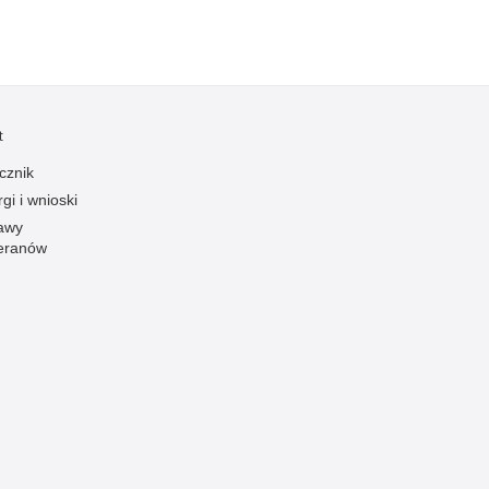
Ofiarni i odważni
Opinia publiczna
Oszustwa
Pedofilia, pornografia dziecięca
t
Piractwo przemysłowe
cznik
gi i wnioski
Podrabianie znaków towarowych
awy
Pogryzienia przez psy
eranów
Polemiki i sprostowania
Policja inaczej
Policjant z pasją
Porwania
Pożary i podpalenia
Pranie brudnych pieniędzy
Prawa człowieka