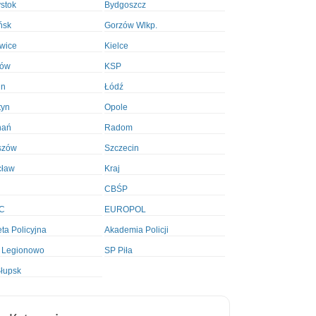
ystok
Bydgoszcz
ńsk
Gorzów Wlkp.
wice
Kielce
ków
KSP
in
Łódź
tyn
Opole
nań
Radom
szów
Szczecin
cław
Kraj
CBŚP
C
EUROPOL
ta Policyjna
Akademia Policji
 Legionowo
SP Piła
łupsk