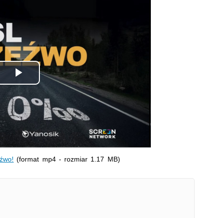
Odtwórz
wideo
eźwo!
(format mp4 - rozmiar 1.17 MB)