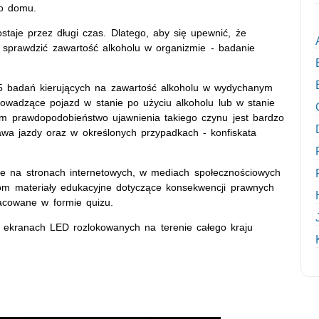
do domu.
staje przez długi czas. Dlatego, aby się upewnić, że
sprawdzić zawartość alkoholu w organizmie - badanie
95 badań kierujących na zawartość alkoholu w wydychanym
rowadzące pojazd w stanie po użyciu alkoholu lub w stanie
em prawdopodobieństwo ujawnienia takiego czynu jest bardzo
wa jazdy oraz w określonych przypadkach - konfiskata
ne na stronach internetowych, w mediach społecznościowych
wcom materiały edukacyjne dotyczące konsekwencji prawnych
acowane w formie quizu.
a ekranach LED rozlokowanych na terenie całego kraju