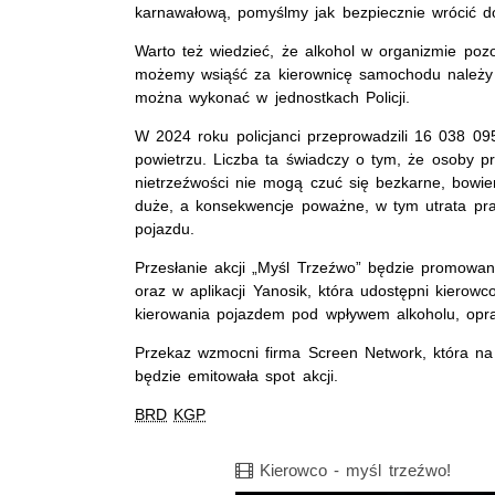
karnawałową, pomyślmy jak bezpiecznie wrócić 
Warto też wiedzieć, że alkohol w organizmie pozo
możemy wsiąść za kierownicę samochodu należy 
można wykonać w jednostkach Policji.
W 2024 roku policjanci przeprowadzili 16 038 0
powietrzu. Liczba ta świadczy o tym, że osoby p
nietrzeźwości nie mogą czuć się bezkarne, bowi
duże, a konsekwencje poważne, w tym utrata pra
pojazdu.
Przesłanie akcji „Myśl Trzeźwo” będzie promowa
oraz w aplikacji Yanosik, która udostępni kiero
kierowania pojazdem pod wpływem alkoholu, opr
Przekaz wzmocni firma
Screen Network
, która n
będzie emitowała spot akcji.
BRD
KGP
Film
Kierowco - myśl trzeźwo!