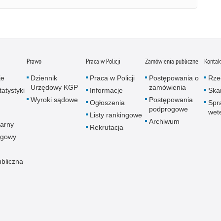
Prawo
Praca w Policji
Zamówienia publiczne
Kontak
je
Dziennik
Praca w Policji
Postępowania o
Rze
Urzędowy KGP
zamówienia
atystyki
Informacje
Skar
Wyroki sądowe
Postępowania
Ogłoszenia
Spr
podprogowe
wet
Listy rankingowe
Archiwum
arny
Rekrutacja
ogowy
ubliczna