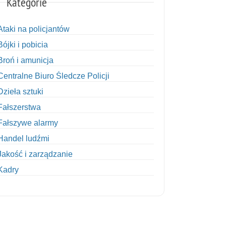
Kategorie
Ataki na policjantów
Bójki i pobicia
Broń i amunicja
Centralne Biuro Śledcze Policji
Dzieła sztuki
Fałszerstwa
Fałszywe alarmy
Handel ludźmi
Jakość i zarządzanie
Kadry
Kobiety w Policji
Korupcja
Kradzież