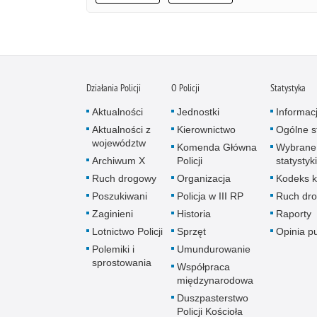
Działania Policji
O Policji
Statystyka
Aktualności
Jednostki
Informac
Aktualności z
Kierownictwo
Ogólne st
województw
Komenda Główna
Wybrane
Archiwum X
Policji
statystyki
Ruch drogowy
Organizacja
Kodeks k
Poszukiwani
Policja w III RP
Ruch dr
Zaginieni
Historia
Raporty
Lotnictwo Policji
Sprzęt
Opinia p
Polemiki i
Umundurowanie
sprostowania
Współpraca
międzynarodowa
Duszpasterstwo
Policji Kościoła