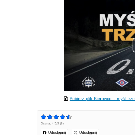
Pobierz plik Kierowco - myśl trz
Ocena: 4.5/5 (8)
Udostępnij
Udostępnij