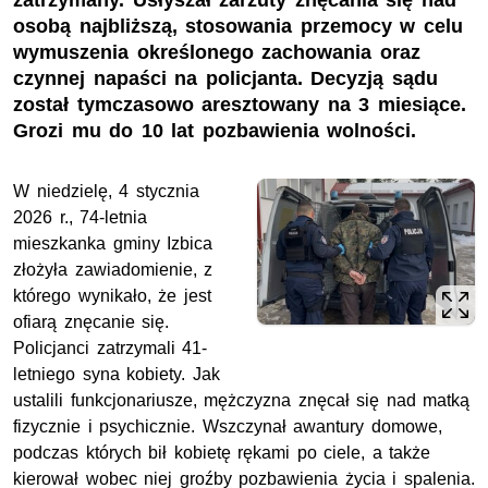
zatrzymany. Usłyszał zarzuty znęcania się nad
osobą najbliższą, stosowania przemocy w celu
wymuszenia określonego zachowania oraz
czynnej napaści na policjanta. Decyzją sądu
został tymczasowo aresztowany na 3 miesiące.
Grozi mu do 10 lat pozbawienia wolności.
W niedzielę, 4 stycznia
2026 r., 74-letnia
mieszkanka gminy Izbica
złożyła zawiadomienie, z
którego wynikało, że jest
ofiarą znęcanie się.
Policjanci zatrzymali 41-
letniego syna kobiety. Jak
ustalili funkcjonariusze, mężczyzna znęcał się nad matką
fizycznie i psychicznie. Wszczynał awantury domowe,
podczas których bił kobietę rękami po ciele, a także
kierował wobec niej groźby pozbawienia życia i spalenia.