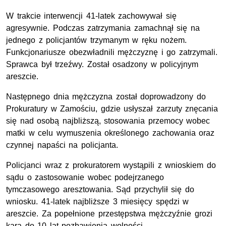
W trakcie interwencji 41-latek zachowywał się
agresywnie. Podczas zatrzymania zamachnął się na
jednego z policjantów trzymanym w ręku nożem.
Funkcjonariusze obezwładnili mężczyznę i go zatrzymali.
Sprawca był trzeźwy. Został osadzony w policyjnym
areszcie.
Następnego dnia mężczyzna został doprowadzony do
Prokuratury w Zamościu, gdzie usłyszał zarzuty znęcania
się nad osobą najbliższą, stosowania przemocy wobec
matki w celu wymuszenia określonego zachowania oraz
czynnej napaści na policjanta.
Policjanci wraz z prokuratorem wystąpili z wnioskiem do
sądu o zastosowanie wobec podejrzanego
tymczasowego aresztowania. Sąd przychylił się do
wniosku. 41-latek najbliższe 3 miesięcy spędzi w
areszcie. Za popełnione przestępstwa mężczyźnie grozi
kara do 10 lat pozbawienia wolności.