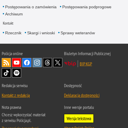
Postępowania o zamówienia
Postępowania podprogowe
Archiwum
Kontakt
Rzecznik
Skargi i wnioski
Sprawy weteranów
Policja
online
Biuletyn Informacji Publicznej
BIP KGP
Redakcja serwisu
Dostępność
Kontakt z redakcją
Deklaracja dostępności
Nota prawna
Inne wersje portalu
Chcesz wykorzystać materiał
Wersja tekstowa
z serwisu Policja.pl.
About Polish Police