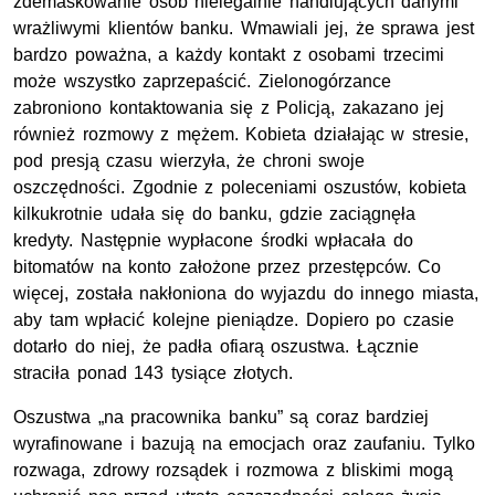
zdemaskowanie osób nielegalnie handlujących danymi
wrażliwymi klientów banku. Wmawiali jej, że sprawa jest
bardzo poważna, a każdy kontakt z osobami trzecimi
może wszystko zaprzepaścić. Zielonogórzance
zabroniono kontaktowania się z Policją, zakazano jej
również rozmowy z mężem. Kobieta działając w stresie,
pod presją czasu wierzyła, że chroni swoje
oszczędności. Zgodnie z poleceniami oszustów, kobieta
kilkukrotnie udała się do banku, gdzie zaciągnęła
kredyty. Następnie wypłacone środki wpłacała do
bitomatów na konto założone przez przestępców. Co
więcej, została nakłoniona do wyjazdu do innego miasta,
aby tam wpłacić kolejne pieniądze. Dopiero po czasie
dotarło do niej, że padła ofiarą oszustwa. Łącznie
straciła ponad 143 tysiące złotych.
Oszustwa „na pracownika banku” są coraz bardziej
wyrafinowane i bazują na emocjach oraz zaufaniu. Tylko
rozwaga, zdrowy rozsądek i rozmowa z bliskimi mogą