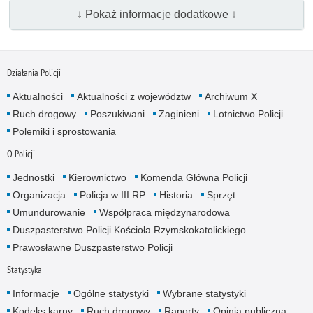
↓ Pokaż informacje dodatkowe ↓
Działania Policji
Aktualności
Aktualności z województw
Archiwum X
Ruch drogowy
Poszukiwani
Zaginieni
Lotnictwo Policji
Polemiki i sprostowania
O Policji
Jednostki
Kierownictwo
Komenda Główna Policji
Organizacja
Policja w III RP
Historia
Sprzęt
Umundurowanie
Współpraca międzynarodowa
Duszpasterstwo Policji Kościoła Rzymskokatolickiego
Prawosławne Duszpasterstwo Policji
Statystyka
Informacje
Ogólne statystyki
Wybrane statystyki
Kodeks karny
Ruch drogowy
Raporty
Opinia publiczna