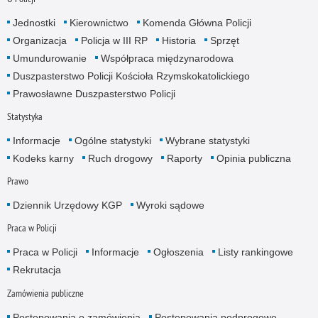
Jednostki
Kierownictwo
Komenda Główna Policji
Organizacja
Policja w III RP
Historia
Sprzęt
Umundurowanie
Współpraca międzynarodowa
Duszpasterstwo Policji Kościoła Rzymskokatolickiego
Prawosławne Duszpasterstwo Policji
Statystyka
Informacje
Ogólne statystyki
Wybrane statystyki
Kodeks karny
Ruch drogowy
Raporty
Opinia publiczna
Prawo
Dziennik Urzędowy KGP
Wyroki sądowe
Praca w Policji
Praca w Policji
Informacje
Ogłoszenia
Listy rankingowe
Rekrutacja
Zamówienia publiczne
Postępowania o zamówienia
Postępowania podprogowe