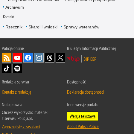
Archiwum
Kontakt
Rzecznik
Skargi i wnioski
Sprawy weteranów
Policja
online
Biuletyn Informacji Publicznej
BIP KGP
Redakcja serwisu
Dostępność
Kontakt z redakcją
Deklaracja dostępności
Nota prawna
Inne wersje portalu
Chcesz wykorzystać materiał
Wersja tekstowa
z serwisu Policja.pl.
About Polish Police
Zapoznaj się z zasadami