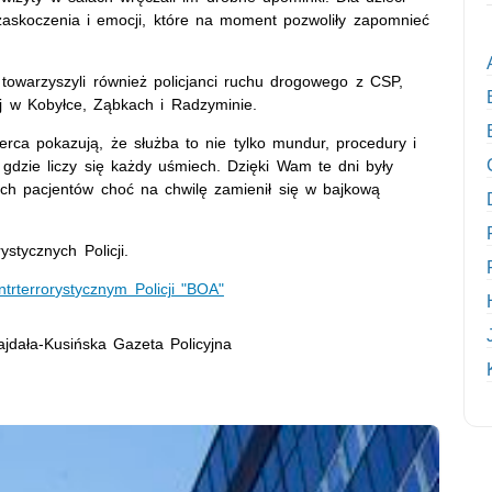
 zaskoczenia i emocji, które na moment pozwoliły zapomnieć
m towarzyszyli również policjanci ruchu drogowego z CSP,
nej w Kobyłce, Ząbkach i Radzyminie.
rca pokazują, że służba to nie tylko mundur, procedury i
 gdzie liczy się każdy uśmiech. Dzięki Wam te dni były
ych pacjentów choć na chwilę zamienił się w bajkową
ystycznych Policji.
trterrorystycznym Policji "BOA"
ajdała-Kusińska Gazeta Policyjna