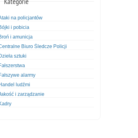
Kategorie
Ataki na policjantów
Bójki i pobicia
Broń i amunicja
Centralne Biuro Śledcze Policji
Dzieła sztuki
Fałszerstwa
Fałszywe alarmy
Handel ludźmi
Jakość i zarządzanie
Kadry
Kobiety w Policji
Korupcja
Kradzież