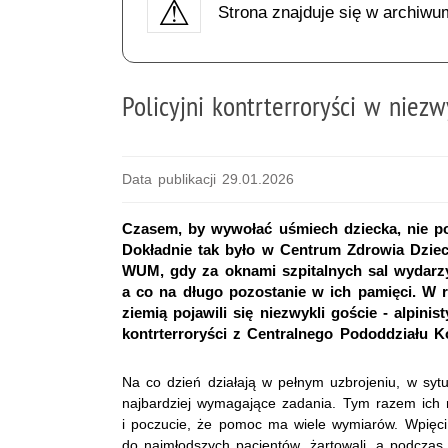
Strona znajduje się w archiwu
Policyjni kontrterroryści w niezwy
Data publikacji 29.01.2026
Czasem, by wywołać uśmiech dziecka, nie pot
Dokładnie tak było w Centrum Zdrowia Dziec
WUM, gdy za oknami szpitalnych sal wydarzył
a co na długo pozostanie w ich pamięci. W 
ziemią pojawili się niezwykli goście - alpini
kontrterroryści z Centralnego Pododdziału K
Na co dzień działają w pełnym uzbrojeniu, w sytu
najbardziej wymagające zadania. Tym razem ich m
i poczucie, że pomoc ma wiele wymiarów. Wpięci 
do najmłodszych pacjentów, żartowali, a podczas 