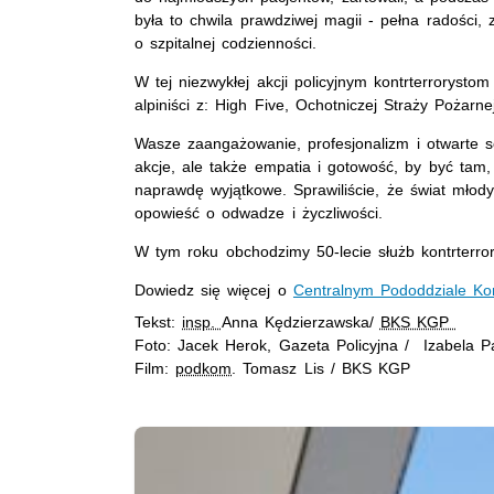
była to chwila prawdziwej magii - pełna radości,
o szpitalnej codzienności.
W tej niezwykłej akcji policyjnym kontrterrorysto
alpiniści z: High Five, Ochotniczej Straży Pożar
Wasze zaangażowanie, profesjonalizm i otwarte se
akcje, ale także empatia i gotowość, by być tam,
naprawdę wyjątkowe. Sprawiliście, że świat młod
opowieść o odwadze i życzliwości.
W tym roku obchodzimy 50-lecie służb kontrterror
Dowiedz się więcej o
Centralnym Pododdziale Kon
Tekst:
insp.
Anna Kędzierzawska/
BKS KGP
Foto: Jacek Herok, Gazeta Policyjna / Izabela P
Film:
podkom
. Tomasz Lis / BKS KGP