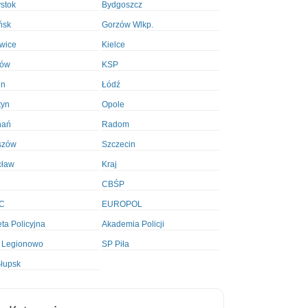
ystok
Bydgoszcz
ńsk
Gorzów Wlkp.
wice
Kielce
ków
KSP
in
Łódź
tyn
Opole
nań
Radom
szów
Szczecin
cław
Kraj
CBŚP
C
EUROPOL
ta Policyjna
Akademia Policji
 Legionowo
SP Piła
łupsk