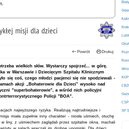
Biał
m.
Gda
Kato
Kra
kłej misji dla dzieci
Lubl
Olsz
Powrót
Drukuj
Poz
Rze
rzeba wielkich słów. Wystarczy spojrzeć... w górę.
Wro
ka w Warszawie i Dziecięcym Szpitalu Klinicznym
KGP
o się coś, czego młodzi pacjenci się nie spodziewali -
ramach akcji „Bohaterowie dla Dzieci” wysoko nad
CBZ
styczni "superbohaterowie", a wśród nich policyjni
Gaze
ontrterrorystycznego Policji "BOA".
CSP
acjach najwyższego ryzyka. Realizują najtrudniejsze i
SP S
isja miała zupełnie inny charakter - niosła uśmiech, otuchę
w liny, z uśmiechem zaglądali przez szpitalne okna, machali
wizyty w salach wręczali im drobne upominki. Dla dzieci