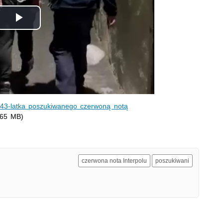
Odtwórz
wideo
li 43-latka poszukiwanego czerwoną notą
.65 MB)
czerwona nota Interpolu
poszukiwani