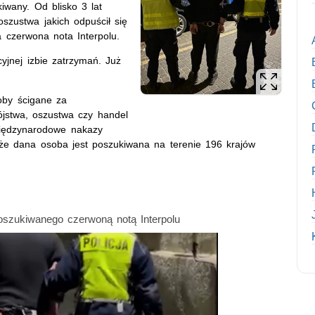
iwany. Od blisko 3 lat
szustwa jakich odpuścił się
a czerwona nota Interpolu.
yjnej izbie zatrzymań. Już
soby ścigane za
ójstwa, oszustwa czy handel
iędzynarodowe nakazy
 że dana osoba jest poszukiwana na terenie 196 krajów
poszukiwanego czerwoną notą Interpolu