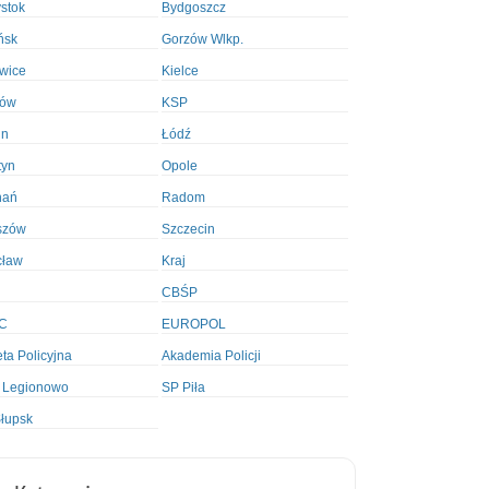
ystok
Bydgoszcz
ńsk
Gorzów Wlkp.
wice
Kielce
ków
KSP
in
Łódź
tyn
Opole
nań
Radom
szów
Szczecin
cław
Kraj
CBŚP
C
EUROPOL
ta Policyjna
Akademia Policji
 Legionowo
SP Piła
łupsk