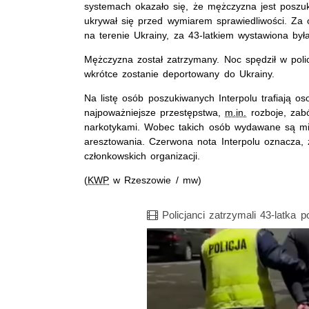
systemach okazało się, że mężczyzna jest poszuk
ukrywał się przed wymiarem sprawiedliwości. Za o
na terenie Ukrainy, za 43-latkiem wystawiona był
Mężczyzna został zatrzymany. Noc spędził w polic
wkrótce zostanie deportowany do Ukrainy.
Na listę osób poszukiwanych Interpolu trafiają o
najpoważniejsze przestępstwa,
m.in.
rozboje, zab
narkotykami. Wobec takich osób wydawane są m
aresztowania. Czerwona nota Interpolu oznacza,
członkowskich organizacji.
(
KWP
w Rzeszowie / mw)
Film
Policjanci zatrzymali 43-latka 