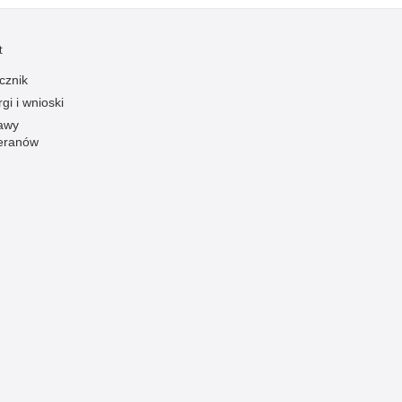
Ofiarni i odważni
t
Opinia publiczna
cznik
Oszustwa
gi i wnioski
Pedofilia, pornografia dziecięca
awy
Piractwo przemysłowe
eranów
Podrabianie znaków towarowych
Pogryzienia przez psy
Polemiki i sprostowania
Policja inaczej
Policjant z pasją
Porwania
Pożary i podpalenia
Pranie brudnych pieniędzy
Prawa człowieka