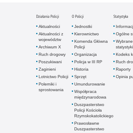
Działania Policji
O Policji
Statystyka
Aktualności
Jednostki
Informac
Aktualności z
Kierownictwo
Ogólne st
województw
Komenda Główna
Wybrane
Archiwum X
Policji
statystyki
Ruch drogowy
Organizacja
Kodeks k
Poszukiwani
Policja w III RP
Ruch dr
Zaginieni
Historia
Raporty
Lotnictwo Policji
Sprzęt
Opinia p
Polemiki i
Umundurowanie
sprostowania
Współpraca
międzynarodowa
Duszpasterstwo
Policji Kościoła
Rzymskokatolickiego
Prawosławne
Duszpasterstwo