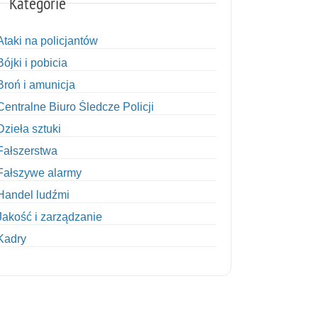
Kategorie
Ataki na policjantów
Bójki i pobicia
Broń i amunicja
Centralne Biuro Śledcze Policji
Dzieła sztuki
Fałszerstwa
Fałszywe alarmy
Handel ludźmi
Jakość i zarządzanie
Kadry
Kobiety w Policji
Korupcja
Kradzież