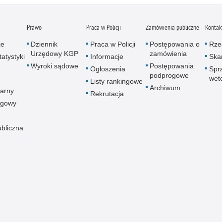
Prawo
Praca w Policji
Zamówienia publiczne
Kontak
je
Dziennik
Praca w Policji
Postępowania o
Rze
Urzędowy KGP
zamówienia
atystyki
Informacje
Skar
Wyroki sądowe
Postępowania
Ogłoszenia
Spr
podprogowe
wet
Listy rankingowe
Archiwum
arny
Rekrutacja
ogowy
ubliczna