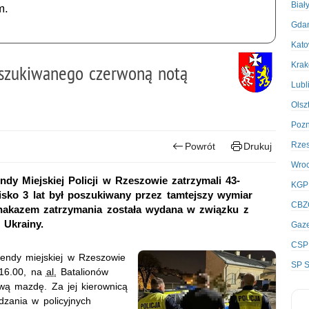
Biał
m.
Gda
Kato
Kra
poszukiwanego czerwoną notą
Lubl
Olsz
Poz
Rze
Powrót
Drukuj
Wro
y Miejskiej Policji w Rzeszowie zatrzymali 43-
KGP
isko 3 lat był poszukiwany przez tamtejszy wymiar
CBZ
 nakazem zatrzymania została wydana w związku z
 Ukrainy.
Gaze
CSP
endy miejskiej w Rzeszowie
SP S
 16.00, na
al.
Batalionów
ową mazdę. Za jej kierownicą
dzania w policyjnych