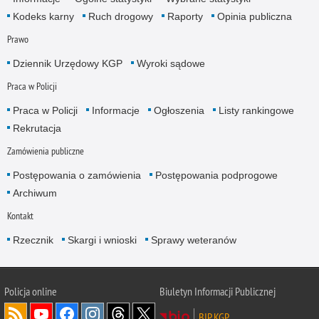
Kodeks karny
Ruch drogowy
Raporty
Opinia publiczna
Prawo
Dziennik Urzędowy KGP
Wyroki sądowe
Praca w Policji
Praca w Policji
Informacje
Ogłoszenia
Listy rankingowe
Rekrutacja
Zamówienia publiczne
Postępowania o zamówienia
Postępowania podprogowe
Archiwum
Kontakt
Rzecznik
Skargi i wnioski
Sprawy weteranów
Policja
online
Biuletyn Informacji Publicznej
BIP KGP