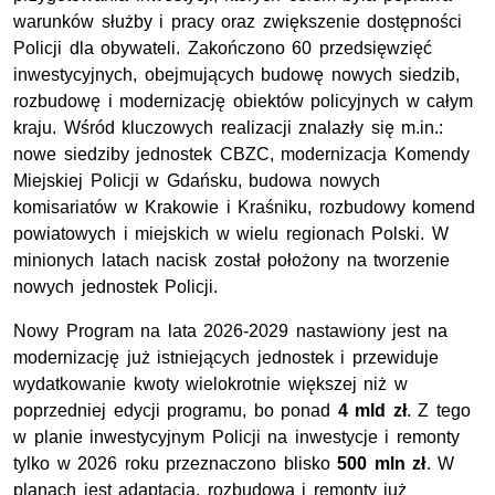
warunków służby i pracy oraz zwiększenie dostępności
Policji dla obywateli. Zakończono 60 przedsięwzięć
inwestycyjnych, obejmujących budowę nowych siedzib,
rozbudowę i modernizację obiektów policyjnych w całym
kraju. Wśród kluczowych realizacji znalazły się m.in.:
nowe siedziby jednostek
CBZC
, modernizacja Komendy
Miejskiej Policji w Gdańsku, budowa nowych
komisariatów w Krakowie i Kraśniku, rozbudowy komend
powiatowych i miejskich w wielu regionach Polski. W
minionych latach nacisk został położony na tworzenie
nowych jednostek Policji.
Nowy Program na lata 2026-2029 nastawiony jest na
modernizację już istniejących jednostek i przewiduje
wydatkowanie kwoty wielokrotnie większej niż w
poprzedniej edycji programu, bo ponad
4 mld zł
. Z tego
w planie inwestycyjnym Policji na inwestycje i remonty
tylko w 2026 roku przeznaczono blisko
500
mln
zł
. W
planach jest adaptacja, rozbudowa i remonty już