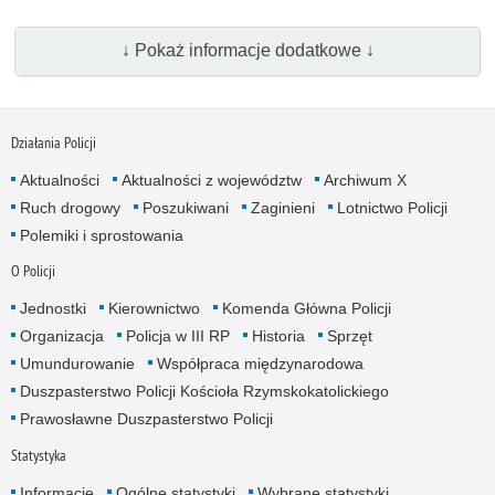
↓ Pokaż informacje dodatkowe ↓
Działania Policji
Aktualności
Aktualności z województw
Archiwum X
Ruch drogowy
Poszukiwani
Zaginieni
Lotnictwo Policji
Polemiki i sprostowania
O Policji
Jednostki
Kierownictwo
Komenda Główna Policji
Organizacja
Policja w III RP
Historia
Sprzęt
Umundurowanie
Współpraca międzynarodowa
Duszpasterstwo Policji Kościoła Rzymskokatolickiego
Prawosławne Duszpasterstwo Policji
Statystyka
Informacje
Ogólne statystyki
Wybrane statystyki