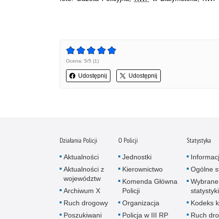
Ocena: 5/5 (1)
Udostępnij
Udostępnij
Działania Policji
O Policji
Statystyka
Aktualności
Jednostki
Informac
Aktualności z
Kierownictwo
Ogólne st
województw
Komenda Główna
Wybrane
Archiwum X
Policji
statystyki
Ruch drogowy
Organizacja
Kodeks k
Poszukiwani
Policja w III RP
Ruch dr