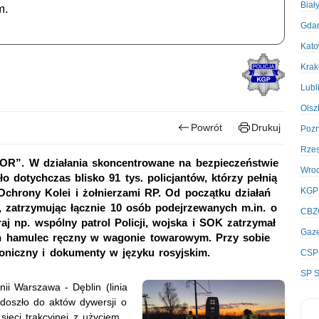
Biał
m.
Gda
Kato
Kra
Lubl
Olsz
Powrót
Drukuj
Poz
Rze
„TOR”. W działania skoncentrowane na bezpieczeństwie
Wro
dotychczas blisko 91 tys. policjantów, którzy pełnią
KGP
Ochrony Kolei i żołnierzami RP. Od początku działań
i, zatrzymując łącznie 10 osób podejrzewanych m.in. o
CBZ
j np. wspólny patrol Policji, wojska i SOK zatrzymał
Gaze
on hamulec ręczny w wagonie towarowym. Przy sobie
roniczny i dokumenty w języku rosyjskim.
CSP
SP S
ii Warszawa - Dęblin (linia
doszło do aktów dywersji o
sieci trakcyjnej z użyciem