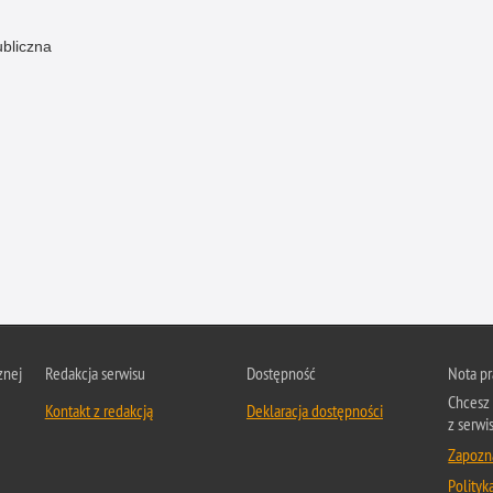
ubliczna
znej
Redakcja serwisu
Dostępność
Nota p
Chcesz 
Kontakt z redakcją
Deklaracja dostępności
z serwis
Zapozna
Polityk