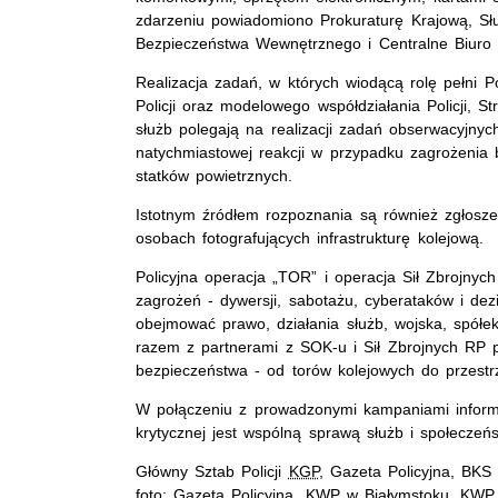
zdarzeniu powiadomiono Prokuraturę Krajową, Sł
Bezpieczeństwa Wewnętrznego i Centralne Biuro Ś
Realizacja zadań, w których wiodącą rolę pełni Pol
Policji oraz modelowego współdziałania Policji, S
służb polegają na realizacji zadań obserwacyjnyc
natychmiastowej reakcji w przypadku zagrożenia 
statków powietrznych.
Istotnym źródłem rozpoznania są również zgłosz
osobach fotografujących infrastrukturę kolejową.
Policyjna operacja „TOR” i operacja Sił Zbrojnyc
zagrożeń - dywersji, sabotażu, cyberataków i de
obejmować prawo, działania służb, wojska, spółek 
razem z partnerami z SOK-u i Sił Zbrojnych RP po
bezpieczeństwa - od torów kolejowych do przestrz
W połączeniu z prowadzonymi kampaniami informac
krytycznej jest wspólną sprawą służb i społeczeń
Główny Sztab Policji
KGP
, Gazeta Policyjna, BK
foto: Gazeta Policyjna,
KWP
w Białymstoku, KWP