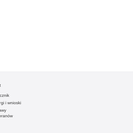
Profanacje, zbeszczeszczania
Profilaktyka
Przemoc domowa
Przemoc w szkole
Przemyt
Przestępczość alkoholowa
Przestępczość bankowa i kredytowa
Przestępczość cudzoziemców
Przestępczość farmaceutyczna
t
Przestępczość gospodarcza
cznik
Przestępczość internetowa
gi i wnioski
Przestępczość komputerowa
awy
Przestępczość kryminalna
eranów
Przestępczość międzynarodowa