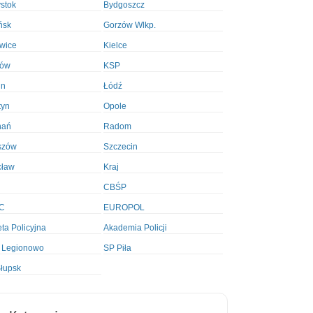
ystok
Bydgoszcz
ńsk
Gorzów Wlkp.
wice
Kielce
ków
KSP
in
Łódź
tyn
Opole
nań
Radom
szów
Szczecin
cław
Kraj
CBŚP
C
EUROPOL
ta Policyjna
Akademia Policji
 Legionowo
SP Piła
łupsk