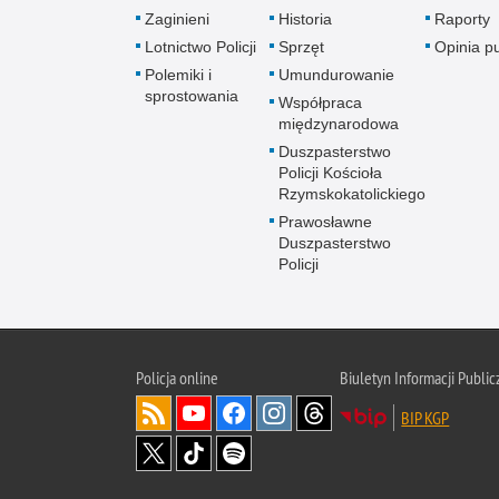
Zaginieni
Historia
Raporty
Lotnictwo Policji
Sprzęt
Opinia p
Polemiki i
Umundurowanie
sprostowania
Współpraca
międzynarodowa
Duszpasterstwo
Policji Kościoła
Rzymskokatolickiego
Prawosławne
Duszpasterstwo
Policji
Policja
online
Biuletyn Informacji Public
BIP KGP