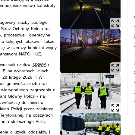
iebezpieczeństwo katastrofy
agowały służby podległe
 Straż Ochrony Kolei oraz
, procesowe i operacyjne.
ia kolejnych ataków - także
 się w szerszy kontekst wojny
 państwom NATO i
UE
.
a wniosek szefów
MSWiA
i
LIE na wybranych liniach
 28 lutego 2026 r. W
st gotowości służb oraz
zu wiarygodnego zagrożenia o
nt Główny Policji - na
zwrócił się do ministra
ałań Policji przez żołnierzy
erytorialnej, na obszarach
ta stołecznego Policji.
enie o użyciu oddziałów i