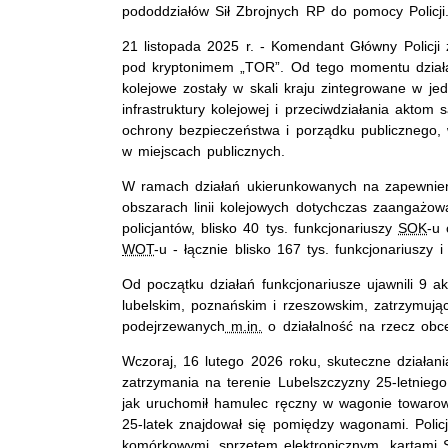
pododdziałów Sił Zbrojnych RP do pomocy Policji
21 listopada 2025 r. - Komendant Główny Policji z
pod kryptonimem „TOR”. Od tego momentu działan
kolejowe zostały w skali kraju zintegrowane w je
infrastruktury kolejowej i przeciwdziałania aktom 
ochrony bezpieczeństwa i porządku publicznego,
w miejscach publicznych.
W ramach działań ukierunkowanych na zapewnie
obszarach linii kolejowych dotychczas zaangażo
policjantów, blisko 40 tys. funkcjonariuszy
SOK
-u 
WOT
-u - łącznie blisko 167 tys. funkcjonariuszy i 
Od początku działań funkcjonariusze ujawnili 9 a
lubelskim, poznańskim i rzeszowskim, zatrzymują
podejrzewanych
m.in.
o działalność na rzecz obc
Wczoraj, 16 lutego 2026 roku, skuteczne działani
zatrzymania na terenie Lubelszczyzny 25-letnieg
jak uruchomił hamulec ręczny w wagonie towarow
25-latek znajdował się pomiędzy wagonami. Policj
komórkowymi, sprzętem elektronicznym, kartami