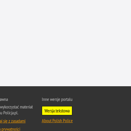
Przestępczość narkotykowa
Przestępczość nieletnich
Przestępczość paliwowa
Przestępczość przeciwko porządkowi
publicznemu
Przestępczość przeciwko prawom
autorskim
Przestępczość przeciwko środowisku
Przestępczość przeciwko zwierzętom
Przestępczość przeciwko życiu
Przestępczość samochodowa
Przestępczość seksualna
rawna
Inne wersje portalu
Przestępczość ubezpieczeniowa
wykorzystać materiał
Wersja tekstowa
Przewinienia w Policji
u Policja.pl.
Pseudokibice
About Polish Police
j się z zasadami
a prywatności
Rozboje