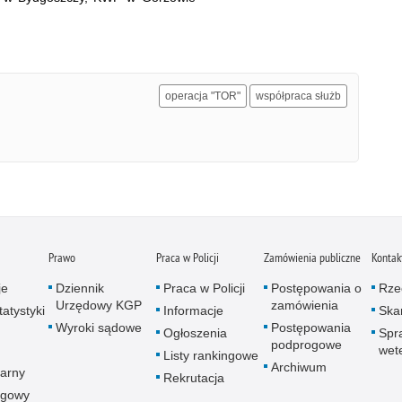
operacja "TOR"
współpraca służb
Prawo
Praca w Policji
Zamówienia publiczne
Kontak
je
Dziennik
Praca w Policji
Postępowania o
Rze
Urzędowy KGP
zamówienia
atystyki
Informacje
Skar
Wyroki sądowe
Postępowania
Ogłoszenia
Spr
podprogowe
wet
Listy rankingowe
Archiwum
arny
Rekrutacja
ogowy