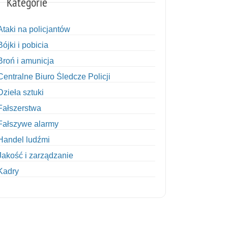
Kategorie
Ataki na policjantów
Bójki i pobicia
Broń i amunicja
Centralne Biuro Śledcze Policji
Dzieła sztuki
Fałszerstwa
Fałszywe alarmy
Handel ludźmi
Jakość i zarządzanie
Kadry
Kobiety w Policji
Korupcja
Kradzież