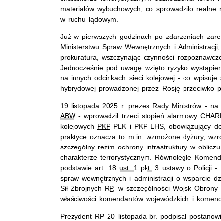
materiałów wybuchowych, co sprowadziło realne n
w ruchu lądowym.
Już w pierwszych godzinach po zdarzeniach zare
Ministerstwu Spraw Wewnętrznych i Administracji,
prokuratura, wszczynając czynności rozpoznawcze
Jednocześnie pod uwagę wzięto ryzyko wystąpien
na innych odcinkach sieci kolejowej - co wpisuje
hybrydowej prowadzonej przez Rosję przeciwko
19 listopada 2025 r. prezes Rady Ministrów - n
ABW
- wprowadził trzeci stopień alarmowy CHAR
kolejowych
PKP
PLK i PKP LHS, obowiązujący do
praktyce oznacza to
m.in.
wzmożone dyżury, wzro
szczególny reżim ochrony infrastruktury w oblic
charakterze terrorystycznym. Równolegle Komenda
podstawie
art.
18
ust.
1
pkt.
3 ustawy o Policji - 
spraw wewnętrznych i administracji o wsparcie dzi
Sił Zbrojnych
RP
, w szczególności Wojsk Obrony T
właściwości komendantów wojewódzkich i komendan
Prezydent RP 20 listopada br. podpisał postanowi