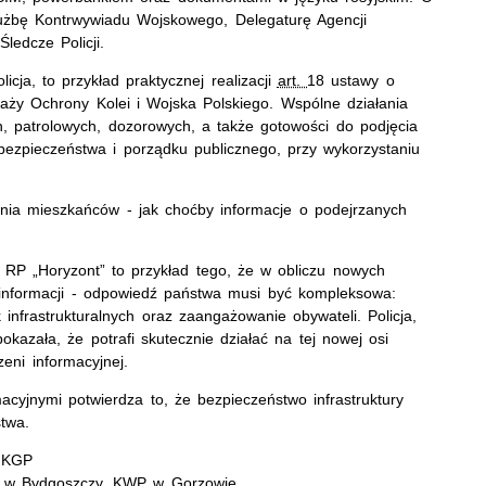
użbę Kontrwywiadu Wojskowego, Delegaturę Agencji
ledcze Policji.
icja, to przykład praktycznej realizacji
art.
18 ustawy o
traży Ochrony Kolei i Wojska Polskiego. Wspólne działania
h, patrolowych, dozorowych, a także gotowości do podjęcia
bezpieczeństwa i porządku publicznego, przy wykorzystaniu
enia mieszkańców - jak choćby informacje o podejrzanych
h RP „Horyzont” to przykład tego, że w obliczu nowych
zinformacji - odpowiedź państwa musi być kompleksowa:
infrastrukturalnych oraz zaangażowanie obywateli. Policja,
kazała, że potrafi skutecznie działać na tej nowej osi
eni informacyjnej.
yjnymi potwierdza to, że bezpieczeństwo infrastruktury
stwa.
S KGP
 w Bydgoszczy, KWP w Gorzowie