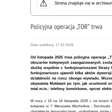
Strona znajduje się w archiwu
Policyjna operacja „TOR” trwa
Data publikacji 17.02.2026
Od listopada 2025 trwa policyjna operacja 
obszarów kolejowych zaangażowanych zostało 
służbę wspólnie z funkcjonariuszami Straży 
funkcjonariusze ujawnili kilka aktów dywersj
działalność na rzecz obcego wywiadu. Wczora
obywatela Mołdawii po tym, jak uruchomił 
miał m.in.: telefony komórkowe, sprzęt elekt
W nocy z 15 na 16 listopada 2025 r. na torach lin
kolejowa nr 7 Warszawa Wschodnia - Dorohusk) 
charakterze terrorystycznym: uszkodzenia torów i 