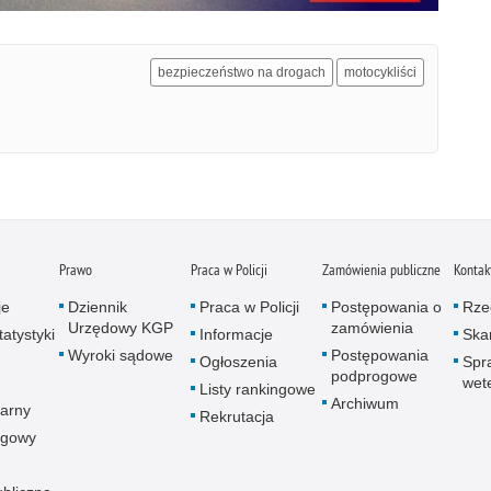
bezpieczeństwo na drogach
motocykliści
Prawo
Praca w Policji
Zamówienia publiczne
Kontak
je
Dziennik
Praca w Policji
Postępowania o
Rze
Urzędowy KGP
zamówienia
atystyki
Informacje
Skar
Wyroki sądowe
Postępowania
Ogłoszenia
Spr
podprogowe
wet
Listy rankingowe
Archiwum
arny
Rekrutacja
ogowy