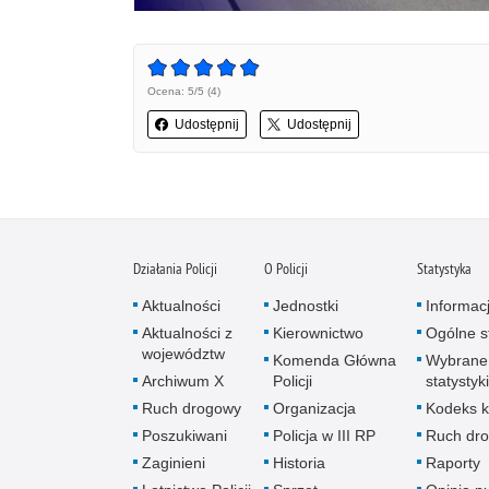
Ocena: 5/5 (4)
Udostępnij
Udostępnij
Działania Policji
O Policji
Statystyka
Aktualności
Jednostki
Informac
Aktualności z
Kierownictwo
Ogólne st
województw
Komenda Główna
Wybrane
Archiwum X
Policji
statystyki
Ruch drogowy
Organizacja
Kodeks k
Poszukiwani
Policja w III RP
Ruch dr
Zaginieni
Historia
Raporty