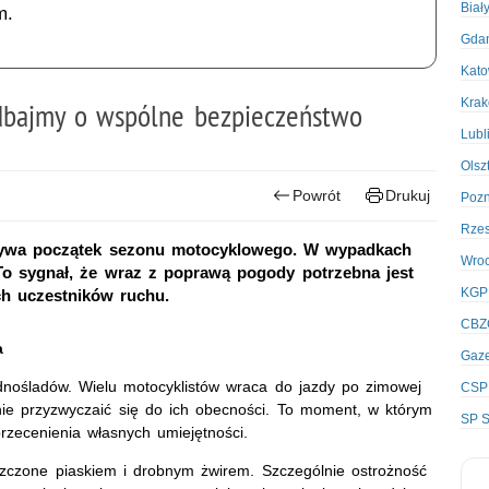
Biał
m.
Gda
Kato
Kra
Zadbajmy o wspólne bezpieczeństwo
Lubl
Olsz
Powrót
Drukuj
Poz
Rze
bywa początek sezonu motocyklowego. W wypadkach
Wro
To sygnał, że wraz z poprawą pogody potrzebna jest
KGP
ch uczestników ruchu.
CBZ
a
Gaze
dnośladów. Wielu motocyklistów wraca do jazdy po zimowej
CSP
e przyzwyczaić się do ich obecności. To moment, w którym
SP S
przecenienia własnych umiejętności.
zczone piaskiem i drobnym żwirem. Szczególnie ostrożność