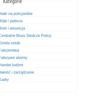
Kategorie
Ataki na policjantów
Bójki i pobicia
Broń i amunicja
Centralne Biuro Śledcze Policji
Dzieła sztuki
Fałszerstwa
Fałszywe alarmy
Handel ludźmi
Jakość i zarządzanie
Kadry
Kobiety w Policji
Korupcja
Kradzież