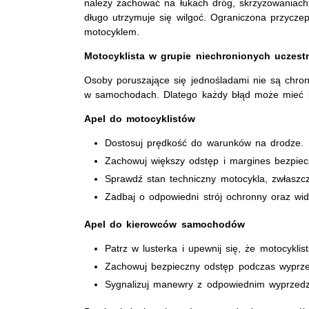
należy zachować na łukach dróg, skrzyżowaniach,
długo utrzymuje się wilgoć. Ograniczona przycz
motocyklem.
Motocyklista w grupie niechronionych uczest
Osoby poruszające się jednośladami nie są chro
w samochodach. Dlatego każdy błąd może mieć 
Apel do motocyklistów
Dostosuj prędkość do warunków na drodze.
Zachowuj większy odstęp i margines bezpiec
Sprawdź stan techniczny motocykla, zwłaszcz
Zadbaj o odpowiedni strój ochronny oraz wi
Apel do kierowców samochodów
Patrz w lusterka i upewnij się, że motocykli
Zachowuj bezpieczny odstęp podczas wyprze
Sygnalizuj manewry z odpowiednim wyprzed