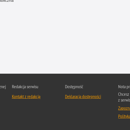
ubliczna
znej
Redakcja serwisu
Dostępność
Nota p
Chcesz 
Kontakt z redakcją
Deklaracja dostępności
z serwis
Zapozna
Polityk