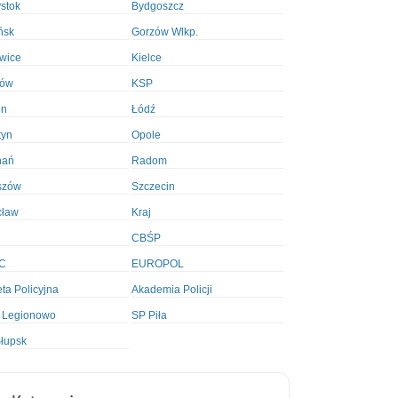
ystok
Bydgoszcz
ńsk
Gorzów Wlkp.
wice
Kielce
ków
KSP
in
Łódź
tyn
Opole
nań
Radom
szów
Szczecin
cław
Kraj
CBŚP
C
EUROPOL
ta Policyjna
Akademia Policji
 Legionowo
SP Piła
łupsk