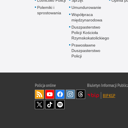
Lotnictwo Policji
Sprzęt
Opinia p
Polemiki i
Umundurowanie
sprostowania
Współpraca
międzynarodowa
Duszpasterstwo
Policji Kościoła
Rzymskokatolickiego
Prawosławne
Duszpasterstwo
Policji
Policja
online
Biuletyn Informacji Public
BIP KGP