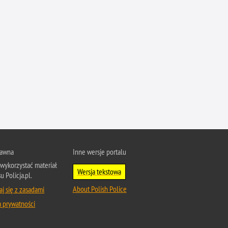
Profanacje, zbeszczeszczania
Profilaktyka
Przemoc domowa
Przemoc w szkole
Przemyt
Przestępczość alkoholowa
Przestępczość bankowa i kredytowa
Przestępczość cudzoziemców
Przestępczość farmaceutyczna
Przestępczość gospodarcza
rawna
Inne wersje portalu
wykorzystać materiał
Przestępczość internetowa
Wersja tekstowa
u Policja.pl.
Przestępczość komputerowa
About Polish Police
j się z zasadami
Przestępczość kryminalna
a prywatności
Przestępczość międzynarodowa