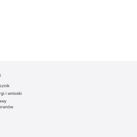
Ofiarni i odważni
Opinia publiczna
Oszustwa
Pedofilia, pornografia dziecięca
Piractwo przemysłowe
Podrabianie znaków towarowych
Pogryzienia przez psy
t
Polemiki i sprostowania
Policja inaczej
cznik
gi i wnioski
Policjant z pasją
awy
Porwania
eranów
Pożary i podpalenia
Pranie brudnych pieniędzy
Prawa człowieka