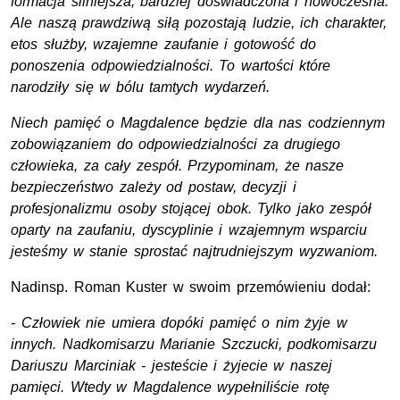
formacja silniejsza, bardziej doświadczona i nowoczesna.
Ale naszą prawdziwą siłą pozostają ludzie, ich charakter,
etos służby, wzajemne zaufanie i gotowość do
ponoszenia odpowiedzialności. To wartości które
narodziły się w bólu tamtych wydarzeń.
Niech pamięć o Magdalence będzie dla nas codziennym
zobowiązaniem do odpowiedzialności za drugiego
człowieka, za cały zespół. Przypominam, że nasze
bezpieczeństwo zależy od postaw, decyzji i
profesjonalizmu osoby stojącej obok. Tylko jako zespół
oparty na zaufaniu, dyscyplinie i wzajemnym wsparciu
jesteśmy w stanie sprostać najtrudniejszym wyzwaniom.
Nadinsp. Roman Kuster w swoim przemówieniu dodał:
- Człowiek nie umiera dopóki pamięć o nim żyje w
innych. Nadkomisarzu Marianie Szczucki, podkomisarzu
Dariuszu Marciniak - jesteście i żyjecie w naszej
pamięci. Wtedy w Magdalence wypełniliście rotę