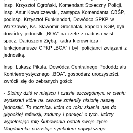
insp.
Krzysztof Ogroński, Komendant Stołeczny Policji,
insp.
Artur Kowalczewski, zastępca Komendanta
CBŚP
,
podinsp.
Krzysztof Funkiendorf, Dowódca
SPKP
w
Warszawie,
Ks.
Sławomir Grochalak, kapelan
KGP
, byli
dowódcy jednostki „BOA” na czele z nadinsp
w st.
spocz.
Dariuszem Ziębą, kadra kierownicza i
funkcjonariusze
CPKP
„BOA” i byli policjanci związani z
jednostką.
Insp.
Łukasz Pikuła, Dowódca Centralnego Pododdziału
Kontrterrorystycznego „BOA”, gospodarz uroczystości,
zwrócił się do zebranych gości:
- Stoimy dziś w miejscu i czasie szczególnym, w cieniu
wydarzeń które na zawsze zmieniły historię naszej
jednostki. To rocznica, która co roku skłania nas do
głębokiej refleksji, zadumy i pamięci o tych, którzy
wypełniając rotę ślubowania oddali swoje życie.
Magdalenka pozostaje symbolem najwyższego