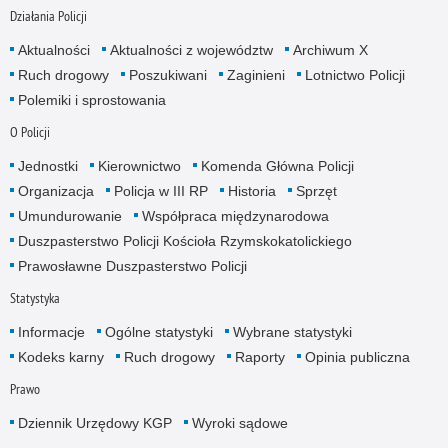
Działania Policji
Aktualności
Aktualności z województw
Archiwum X
Ruch drogowy
Poszukiwani
Zaginieni
Lotnictwo Policji
Polemiki i sprostowania
O Policji
Jednostki
Kierownictwo
Komenda Główna Policji
Organizacja
Policja w III RP
Historia
Sprzęt
Umundurowanie
Współpraca międzynarodowa
Duszpasterstwo Policji Kościoła Rzymskokatolickiego
Prawosławne Duszpasterstwo Policji
Statystyka
Informacje
Ogólne statystyki
Wybrane statystyki
Kodeks karny
Ruch drogowy
Raporty
Opinia publiczna
Prawo
Dziennik Urzędowy KGP
Wyroki sądowe