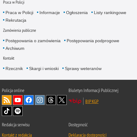
Praca w Policji
Praca w Policji
Informacje
Ogłoszenia
Listy rankingowe
Rekrutacja
Zamówienia publiczne
Postępowania o zamówienia
Postępowania podprogowe
Archiwum
Kontakt
Rzecznik
Skargi i wnioski
Sprawy weteranów
Policja
online
Biuletyn Informacji Publicznej
BIP KGP
Redakcja serwisu
Dostępność
Kontakt z redakcją
Deklaracja dostępności