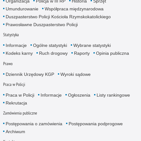
Organizacja
Policja w III RP
Historia
Sprzęt
Umundurowanie
Współpraca międzynarodowa
Duszpasterstwo Policji Kościoła Rzymskokatolickiego
Prawosławne Duszpasterstwo Policji
Statystyka
Informacje
Ogólne statystyki
Wybrane statystyki
Kodeks karny
Ruch drogowy
Raporty
Opinia publiczna
Prawo
Dziennik Urzędowy KGP
Wyroki sądowe
Praca w Policji
Praca w Policji
Informacje
Ogłoszenia
Listy rankingowe
Rekrutacja
Zamówienia publiczne
Postępowania o zamówienia
Postępowania podprogowe
Archiwum