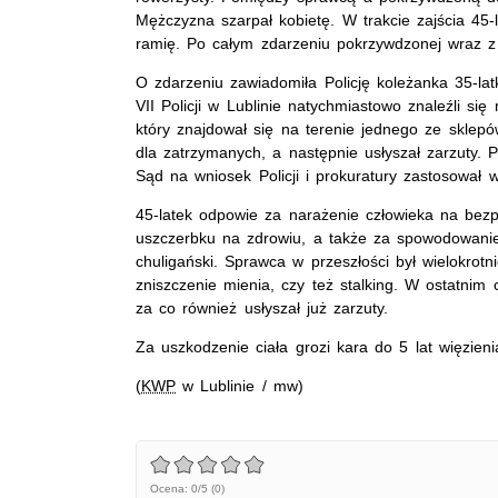
Mężczyzna szarpał kobietę. W trakcie zajścia 45-
ramię. Po całym zdarzeniu pokrzywdzonej wraz z 
O zdarzeniu zawiadomiła Policję koleżanka 35-latk
VII Policji w Lublinie natychmiastowo znaleźli się
który znajdował się na terenie jednego ze sklep
dla zatrzymanych, a następnie usłyszał zarzuty. P
Sąd na wniosek Policji i prokuratury zastosował
45-latek odpowie za narażenie człowieka na bezp
uszczerbku na zdrowiu, a także za spowodowani
chuligański. Sprawca w przeszłości był wielokrot
zniszczenie mienia, czy też stalking. W ostatnim
za co również usłyszał już zarzuty.
Za uszkodzenie ciała grozi kara do 5 lat więzieni
(
KWP
w Lublinie / mw)
Ocena: 0/5 (0)