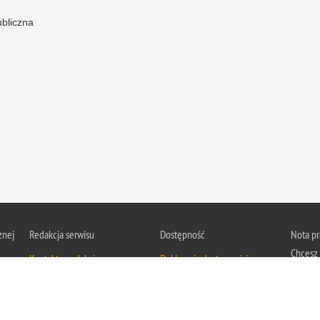
ubliczna
znej
Redakcja serwisu
Dostępność
Nota p
Chcesz 
Kontakt z redakcją
Deklaracja dostępności
z serwis
Zapozna
Polityk