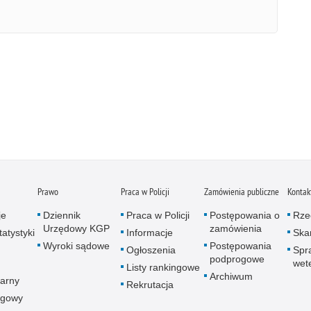
Prawo
Praca w Policji
Zamówienia publiczne
Kontak
je
Dziennik
Praca w Policji
Postępowania o
Rze
Urzędowy KGP
zamówienia
atystyki
Informacje
Skar
Wyroki sądowe
Postępowania
Ogłoszenia
Spr
podprogowe
wet
Listy rankingowe
Archiwum
arny
Rekrutacja
ogowy