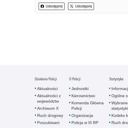
Udostępnij
Udostępnij
Działania Policji
O Policji
Statystyka
Aktualności
Jednostki
Informac
Aktualności z
Kierownictwo
Ogólne st
województw
Komenda Główna
Wybrane
Archiwum X
Policji
statystyki
Ruch drogowy
Organizacja
Kodeks k
Poszukiwani
Policja w III RP
Ruch dr