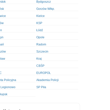
ystok
Bydgoszcz
ńsk
Gorzów Wlkp.
wice
Kielce
ków
KSP
in
Łódź
tyn
Opole
nań
Radom
szów
Szczecin
cław
Kraj
CBŚP
C
EUROPOL
ta Policyjna
Akademia Policji
 Legionowo
SP Piła
łupsk