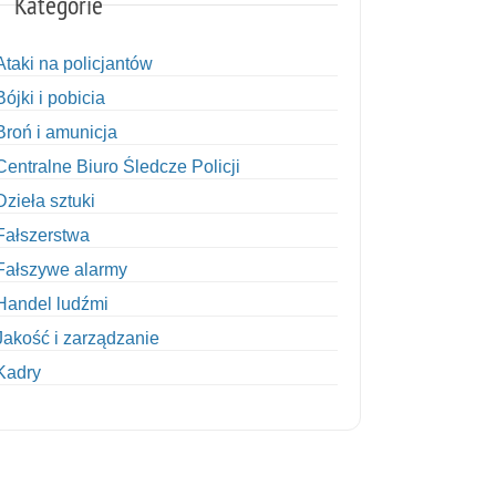
Kategorie
Ataki na policjantów
Bójki i pobicia
Broń i amunicja
Centralne Biuro Śledcze Policji
Dzieła sztuki
Fałszerstwa
Fałszywe alarmy
Handel ludźmi
Jakość i zarządzanie
Kadry
Kobiety w Policji
Korupcja
Kradzież