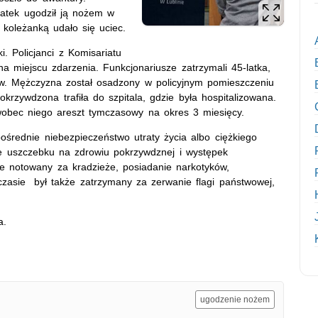
latek ugodził ją nożem w
koleżanką udało się uciec.
i. Policjanci z Komisariatu
 na miejscu zdarzenia. Funkcjonariusze zatrzymali 45-latka,
ów. Mężczyzna został osadzony w policyjnym pomieszczeniu
okrzywdzona trafiła do szpitala, gdzie była hospitalizowana.
 wobec niego areszt tymczasowy na okres 3 miesięcy.
ośrednie niebezpieczeństwo utraty życia albo ciężkiego
e uszczebku na zdrowiu pokrzywdznej i występek
nie notowany za kradzieże, posiadanie narkotyków,
 czasie był także zatrzymany za zerwanie flagi państwowej,
a.
ugodzenie nożem