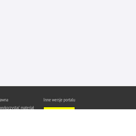
Ofiarni i odważni
Opinia publiczna
Oszustwa
Pedofilia, pornografia dziecięca
Piractwo przemysłowe
Podrabianie znaków towarowych
Pogryzienia przez psy
Polemiki i sprostowania
Policja inaczej
Policjant z pasją
rawna
Inne wersje portalu
Porwania
wykorzystać materiał
Wersja tekstowa
Pożary i podpalenia
u Policja.pl.
About Polish Police
j się z zasadami
Pranie brudnych pieniędzy
a prywatności
Prawa człowieka