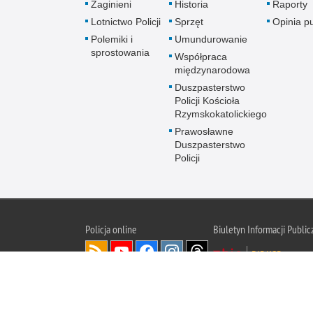
Zaginieni
Historia
Raporty
Lotnictwo Policji
Sprzęt
Opinia p
Polemiki i
Umundurowanie
sprostowania
Współpraca
międzynarodowa
Duszpasterstwo
Policji Kościoła
Rzymskokatolickiego
Prawosławne
Duszpasterstwo
Policji
Policja
online
Biuletyn Informacji Public
BIP KGP