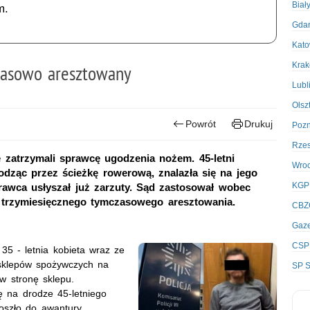
Biał
m.
Gda
Kato
Kra
asowo aresztowany
Lubl
Olsz
Powrót
Drukuj
Poz
Rze
ie zatrzymali sprawcę ugodzenia nożem. 45-letni
Wro
hodząc przez ścieżkę rowerową, znalazła się na jego
KGP
prawca usłyszał już zarzuty. Sąd zastosował wobec
trzymiesięcznego tymczasowego aresztowania.
CBZ
Gaze
CSP
 35 - letnia kobieta wraz ze
 sklepów spożywczych na
SP S
 w stronę sklepu.
ę na drodze 45-letniego
oszło do awantury.