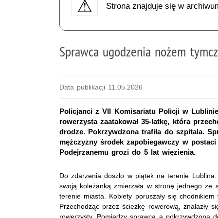
Strona znajduje się w archiwu
Sprawca ugodzenia nożem tymcz
Data publikacji 11.05.2026
Policjanci z VII Komisariatu Policji w Lublin
rowerzysta zaatakował 35-latkę, która przec
drodze. Pokrzywdzona trafiła do szpitala. S
mężczyzny środek zapobiegawczy w postaci 
Podejrzanemu grozi do 5 lat więzienia.
Do zdarzenia doszło w piątek na terenie Lublina.
swoją koleżanką zmierzała w stronę jednego ze
terenie miasta. Kobiety poruszały się chodnikiem
Przechodząc przez ścieżkę rowerową, znalazły si
rowerzysty. Pomiędzy sprawcą a pokrzywdzoną d