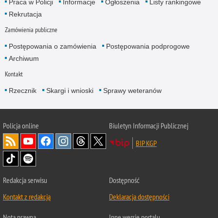
Praca w Policji
Informacje
Ogłoszenia
Listy rankingowe
Rekrutacja
Zamówienia publiczne
Postępowania o zamówienia
Postępowania podprogowe
Archiwum
Kontakt
Rzecznik
Skargi i wnioski
Sprawy weteranów
Policja
online
Biuletyn Informacji Publicznej
BIP KGP
Redakcja serwisu
Dostępność
Kontakt z redakcją
Deklaracja dostępności
Nota prawna
Inne wersje portalu