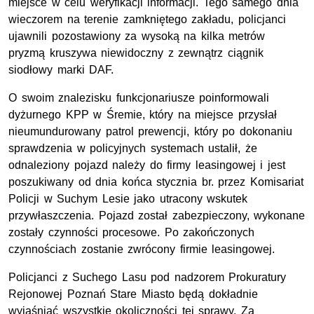
miejsce w celu weryfikacji informacji. Tego samego dnia
wieczorem na terenie zamkniętego zakładu, policjanci
ujawnili pozostawiony za wysoką na kilka metrów
pryzmą kruszywa niewidoczny z zewnątrz ciągnik
siodłowy marki DAF.
O swoim znalezisku funkcjonariusze poinformowali
dyżurnego
KPP
w Śremie, który na miejsce przysłał
nieumundurowany patrol prewencji, który po dokonaniu
sprawdzenia w policyjnych systemach ustalił, że
odnaleziony pojazd należy do firmy leasingowej i jest
poszukiwany od dnia końca stycznia br. przez Komisariat
Policji w Suchym Lesie jako utracony wskutek
przywłaszczenia. Pojazd został zabezpieczony, wykonane
zostały czynności procesowe. Po zakończonych
czynnościach zostanie zwrócony firmie leasingowej.
Policjanci z Suchego Lasu pod nadzorem Prokuratury
Rejonowej Poznań Stare Miasto będą dokładnie
wyjaśniać wszystkie okoliczności tej sprawy. Za