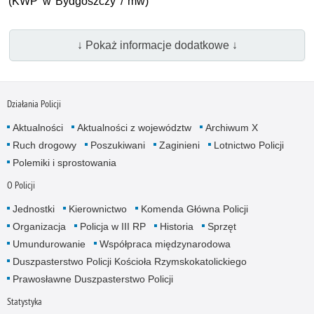
(
KWP
w Bydgoszczy / mw)
↓ Pokaż informacje dodatkowe ↓
Działania Policji
Aktualności
Aktualności z województw
Archiwum X
Ruch drogowy
Poszukiwani
Zaginieni
Lotnictwo Policji
Polemiki i sprostowania
O Policji
Jednostki
Kierownictwo
Komenda Główna Policji
Organizacja
Policja w III RP
Historia
Sprzęt
Umundurowanie
Współpraca międzynarodowa
Duszpasterstwo Policji Kościoła Rzymskokatolickiego
Prawosławne Duszpasterstwo Policji
Statystyka