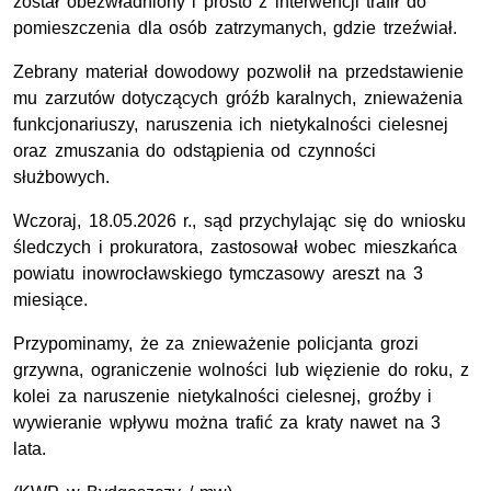
został obezwładniony i prosto z interwencji trafił do
pomieszczenia dla osób zatrzymanych, gdzie trzeźwiał.
Zebrany materiał dowodowy pozwolił na przedstawienie
mu zarzutów dotyczących gróźb karalnych, znieważenia
funkcjonariuszy, naruszenia ich nietykalności cielesnej
oraz zmuszania do odstąpienia od czynności
służbowych.
Wczoraj, 18.05.2026 r., sąd przychylając się do wniosku
śledczych i prokuratora, zastosował wobec mieszkańca
powiatu inowrocławskiego tymczasowy areszt na 3
miesiące.
Przypominamy, że za znieważenie policjanta grozi
grzywna, ograniczenie wolności lub więzienie do roku, z
kolei za naruszenie nietykalności cielesnej, groźby i
wywieranie wpływu można trafić za kraty nawet na 3
lata.