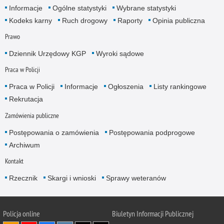
Informacje
Ogólne statystyki
Wybrane statystyki
Kodeks karny
Ruch drogowy
Raporty
Opinia publiczna
Prawo
Dziennik Urzędowy KGP
Wyroki sądowe
Praca w Policji
Praca w Policji
Informacje
Ogłoszenia
Listy rankingowe
Rekrutacja
Zamówienia publiczne
Postępowania o zamówienia
Postępowania podprogowe
Archiwum
Kontakt
Rzecznik
Skargi i wnioski
Sprawy weteranów
Policja
online
Biuletyn Informacji Publicznej